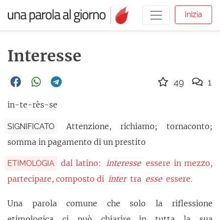
Inizia
Interesse
49
1
in-te-rès-se
Attenzione, richiamo; tornaconto;
SIGNIFICATO
somma in pagamento di un prestito
dal latino:
interesse
essere in mezzo,
ETIMOLOGIA
partecipare, composto di
inter
tra
esse
essere.
Una parola comune che solo la riflessione
etimologica ci può chiarire in tutta la sua