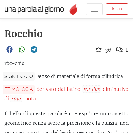
Inizia
Rocchio
36
1
ròc-chio
Pezzo di materiale di forma cilindrica
SIGNIFICATO
derivato dal latino
rotulus
diminutivo
ETIMOLOGIA
di
rota
ruota.
Il bello di questa parola è che esprime un concetto
geometrico senza avere la precisione e la pulizia, non
sempre opportuna, del lessico geometrico. Anzi, pur