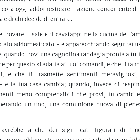
ora oggi addomesticare - azione concorrente di c
a e di chi decide di entrare.
 trovare il sale e il cavatappi nella cucina dell’a
 stato addomesticato - e apparecchiando seguirai 
e; quando trovi una cagnolina randagia pronta a tut
che per questo si adatta ai tuoi comandi, e che ti fa 
ni, e che ti trasmette sentimenti
meravigliosi
,
 e la tua casa cambia; quando, invece di resping
imenti meno comprensibili che provi, tu cambi e
nerando un uno, una comunione nuova di piene
avrebbe anche dei significati figurati di truc
rompere: addomesticare una partita di calcio, un bil