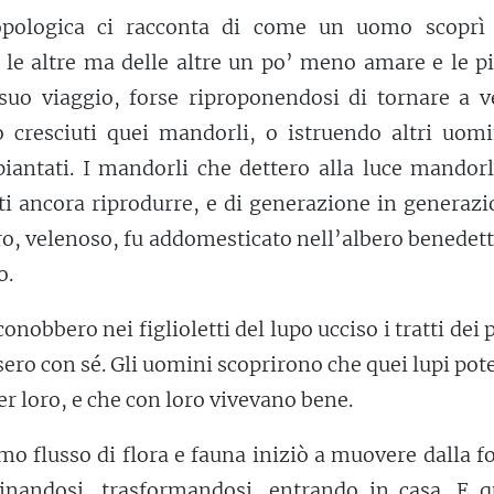
opologica ci racconta di come un uomo scoprì 
e altre ma delle altre un po’ meno amare e le pi
suo viaggio, forse riproponendosi di tornare a v
 cresciuti quei mandorli, o istruendo altri uomi
piantati. I mandorli che dettero alla luce mandor
tti ancora riprodurre, e di generazione in generazi
, velenoso, fu addomesticato nell’albero benedett
o.
onobbero nei figlioletti del lupo ucciso i tratti dei 
resero con sé. Gli uomini scoprirono che quei lupi po
r loro, e che con loro vivevano bene.
mo flusso di flora e fauna iniziò a muovere dalla f
cinandosi, trasformandosi, entrando in casa. E q