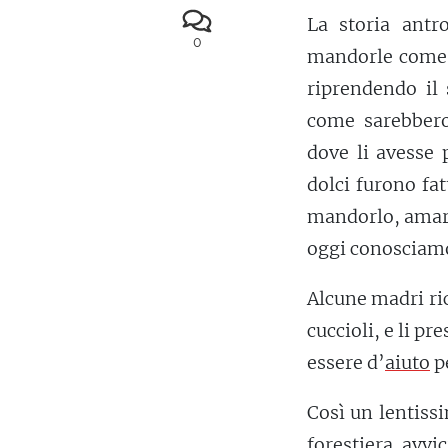
La storia antr
0
mandorle come l
riprendendo il 
come sarebbero
dove li avesse 
dolci furono fa
mandorlo, amaro
oggi conosciam
Alcune madri ric
cuccioli, e li p
essere d’
aiuto
pe
Così un lentissi
forestiera avvi