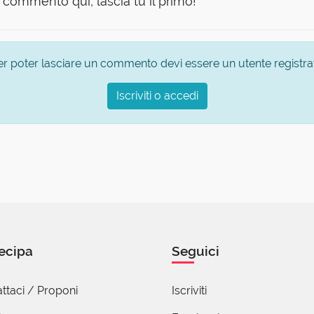
commento qui, lascia tu il primo!
er poter lasciare un commento devi essere un utente registra
Iscriviti o accedi
ecipa
Seguici
ttaci / Proponi
Iscriviti