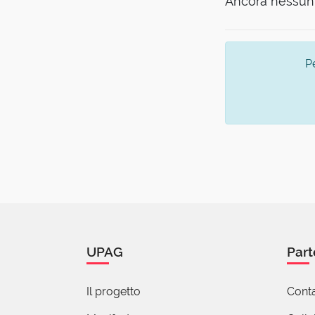
Ancora nessun 
P
UPAG
Part
Il progetto
Conta