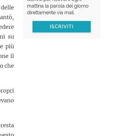
mattina la parola del giorno
delle
direttamente via mail
antò,
edere
ISCRIVITI
ni su
le più
one il
o che
propri
tevano
oresta
uesto