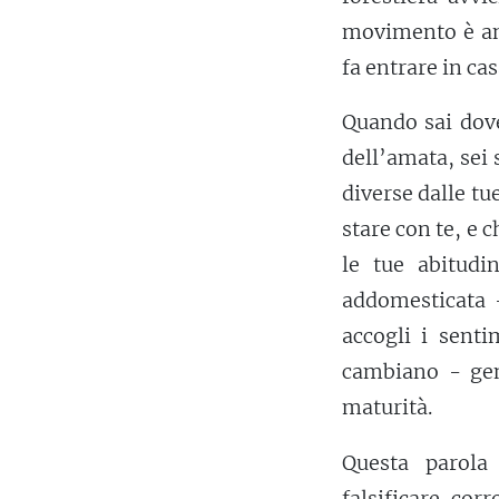
movimento è anc
fa entrare in cas
Quando sai dove
dell’amata, sei
diverse dalle tu
stare con te, e 
le tue abitudi
addomesticata -
accogli i sent
cambiano - ge
maturità.
Questa parola 
falsificare, cor