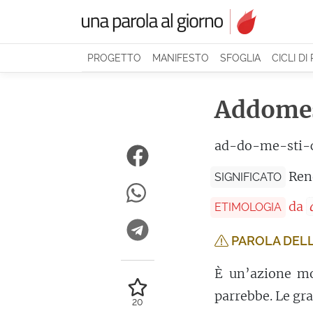
PROGETTO
MANIFESTO
SFOGLIA
CICLI DI
Addomes
ad-do-me-sti-c
Ren
SIGNIFICATO
da
ETIMOLOGIA
PAROLA DELL
È un’azione mo
parrebbe. Le gra
20