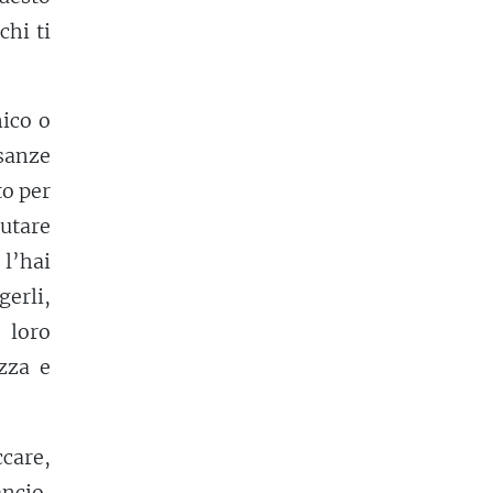
hi ti
mico o
usanze
to per
mutare
 l’hai
erli,
 loro
zza e
care,
ancio,