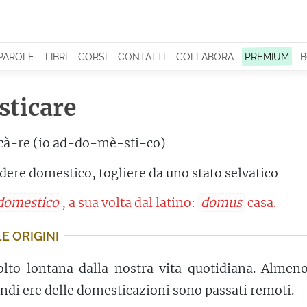
 PAROLE
LIBRI
CORSI
CONTATTI
COLLABORA
PREMIUM
B
ticare
à-re (io ad-do-mè-sti-co)
dere domestico, togliere da uno stato selvatico
domestico
, a sua volta dal latino:
domus
casa.
E ORIGINI
lto lontana dalla nostra vita quotidiana. Almeno
ndi ere delle domesticazioni sono passati remoti.