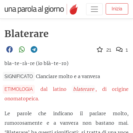
Inizia
Blaterare
21
1
bla-te-rà-re (io blà-te-ro)
Cianciare molto e a vanvera
SIGNIFICATO
dal latino
blaterare
, di origine
ETIMOLOGIA
onomatopeica.
Le parole che indicano il parlare molto,
rumorosamente e a vanvera non bastano mai.
‘Blaterare’ ha questi significati: si tratta di una voce