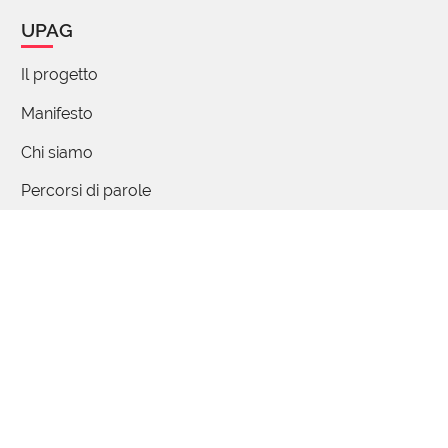
UPAG
Il progetto
Manifesto
Chi siamo
Percorsi di parole
FAQ - Domande e risposte
Articoli
Partecipa
Contattaci / Proponi
Collabora
Quiz