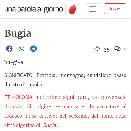
Inizia
Bugia
35
1
bu-gì-a
Frottola, menzogna; candeliere basso
SIGNIFICATO
dotato di manico
nel primo significato, dal provenzale
ETIMOLOGIA
bauzia
, di origine germanica - da accostare al
tedesco
böse
cattivo; nel secondo, dal nome della
città algerina di
Bugia
.