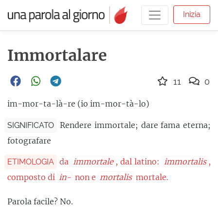
Inizia
Immortalare
11
0
im-mor-ta-là-re (io im-mor-tà-lo)
Rendere immortale; dare fama eterna;
SIGNIFICATO
fotografare
da
immortale
, dal latino:
immortalis
,
ETIMOLOGIA
composto di
in-
non e
mortalis
mortale.
Parola facile? No.