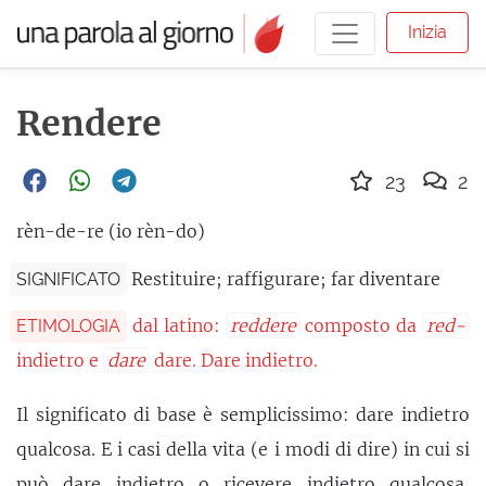
Inizia
Rendere
23
2
rèn-de-re (io rèn-do)
Restituire; raffigurare; far diventare
SIGNIFICATO
dal latino:
reddere
composto da
red-
ETIMOLOGIA
indietro e
dare
dare. Dare indietro.
Il significato di base è semplicissimo: dare indietro
qualcosa. E i casi della vita (e i modi di dire) in cui si
può dare indietro o ricevere indietro qualcosa,