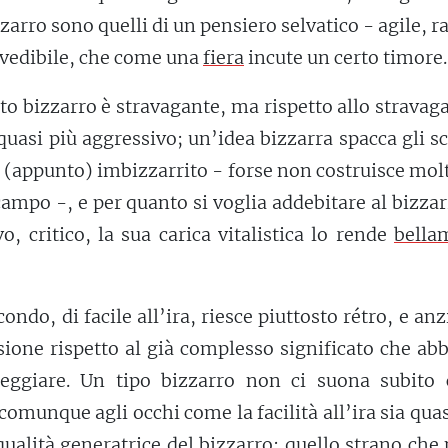
zzarro sono quelli di un pensiero selvatico - agile, r
vedibile, che come una
fiera
incute un certo timore.
o bizzarro è stravagante, ma rispetto allo stravag
 quasi più aggressivo; un’idea bizzarra spacca gli 
 (appunto) imbizzarrito - forse non costruisce mo
 campo -, e per quanto si voglia addebitare al bizza
o, critico, la sua carica vitalistica lo rende
bella
ondo, di facile all’ira, riesce piuttosto rétro, e anz
sione rispetto al già complesso significato che a
tteggiare. Un tipo bizzarro non ci suona subito
comunque agli occhi come la facilità all’ira sia qua
ualità generatrice del bizzarro: quello strano che