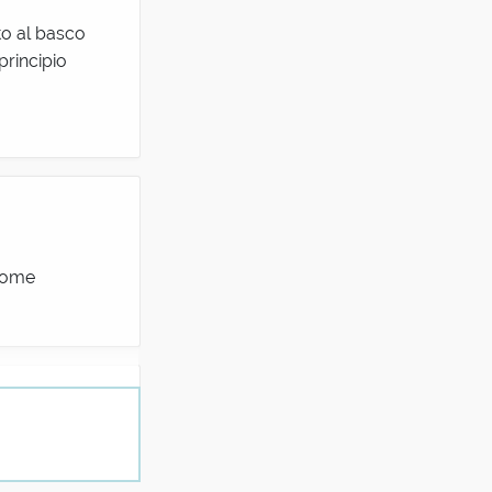
to al basco
principio
gnome
)= uomo