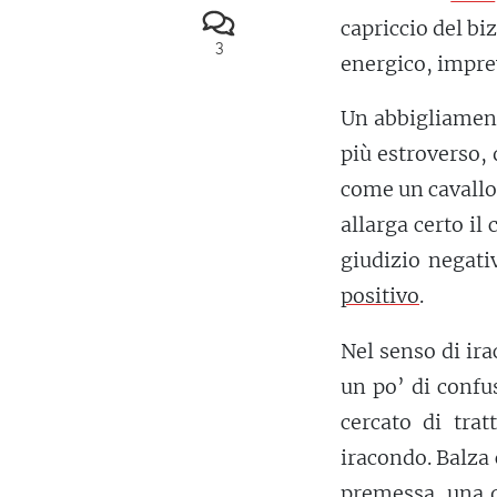
capriccio del bi
3
energico, impre
Un abbigliament
più estroverso,
come un cavallo
allarga certo il
giudizio negativ
positivo
.
Nel senso di irac
un po’ di confu
cercato di tra
iracondo. Balza 
premessa, una q