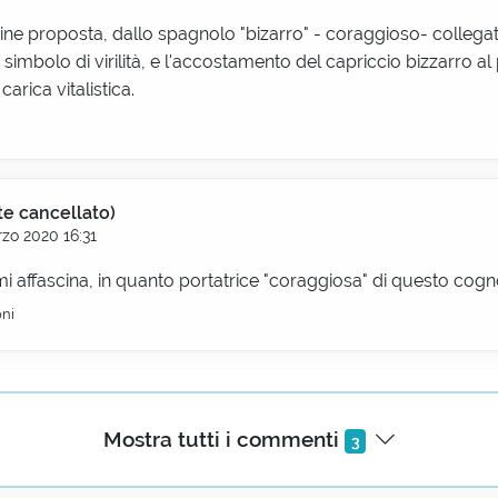
gine proposta, dallo spagnolo "bizarro" - coraggioso- collega
 simbolo di virilità, e l'accostamento del capriccio bizzarro al 
carica vitalistica.
te cancellato)
zo 2020 16:31
 mi affascina, in quanto portatrice "coraggiosa" di questo co
oni
Avanzi
naio 2021 10:33
Mostra tutti i commenti
3
r barba, simbolo di virilità e vedi in rumeno 'barbat' (barbuto