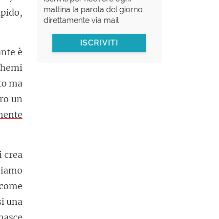
mattina la parola del giorno
apido,
direttamente via mail
ISCRIVITI
ante è
schemi
lto ma
rro un
mente
i crea
bbiamo
 come
si una
 nasce