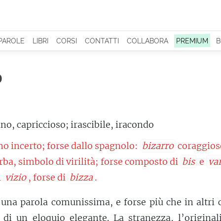
 PAROLE
LIBRI
CORSI
CONTATTI
COLLABORA
PREMIUM
B
o
no, capriccioso; irascibile, iracondo
mo incerto; forse dallo spagnolo:
bizarro
coraggioso
ba, simbolo di virilità; forse composto di
bis
e
va
i
vizio
, forse di
bizza
.
 una parola comunissima, e forse più che in altri c
di un eloquio elegante. La stranezza, l’originali