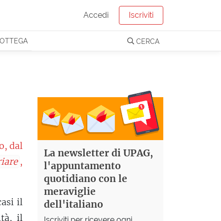
Accedi
Iscriviti
OTTEGA
CERCA
, dal
La newsletter di UPAG,
riare
,
l'appuntamento
quotidiano con le
meraviglie
asi il
dell'italiano
tà, il
Iscriviti per ricevere ogni