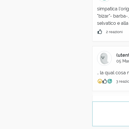
simpatica l'ori
"bizar"- barba-,
selvatico e alla 
2 reazioni
(uten
05 Mar
.. la qual cosa
3 reazi
Afra 
10 Gen
dal basco: biza