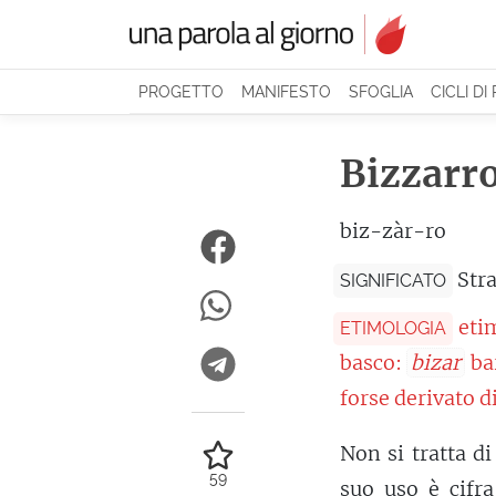
PROGETTO
MANIFESTO
SFOGLIA
CICLI DI
Bizzarr
biz-zàr-ro
Stra
SIGNIFICATO
eti
ETIMOLOGIA
basco:
bizar
bar
forse derivato d
Non si tratta di
59
suo uso è
cifra