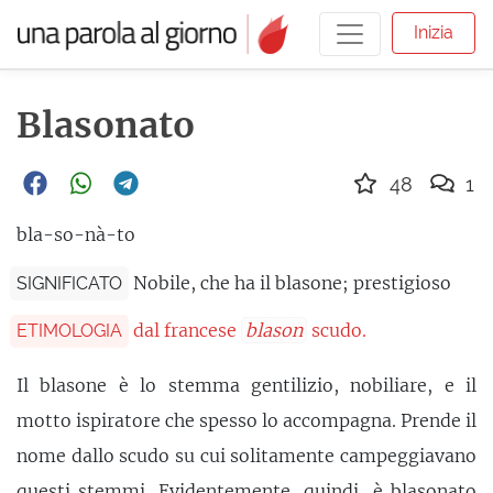
Inizia
Blasonato
48
1
bla-so-nà-to
Nobile, che ha il blasone; prestigioso
SIGNIFICATO
dal francese
blason
scudo.
ETIMOLOGIA
Il blasone è lo stemma gentilizio, nobiliare, e il
motto ispiratore che spesso lo accompagna. Prende il
nome dallo scudo su cui solitamente campeggiavano
questi stemmi. Evidentemente, quindi, è blasonato