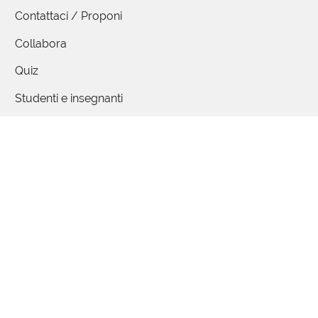
Contattaci / Proponi
Collabora
Quiz
Studenti e insegnanti
Mappa delle parole
Seguici
Iscriviti
Facebook
Instagram
Podcast
Alexa