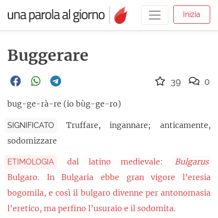
Inizia
Buggerare
39
0
bug-ge-rà-re (io bùg-ge-ro)
Truffare, ingannare; anticamente,
SIGNIFICATO
sodomizzare
dal latino medievale:
Bulgarus
ETIMOLOGIA
Bulgaro. In Bulgaria ebbe gran vigore l’eresia
bogomila, e così il bulgaro divenne per antonomasia
l’eretico, ma perfino l’usuraio e il sodomita.