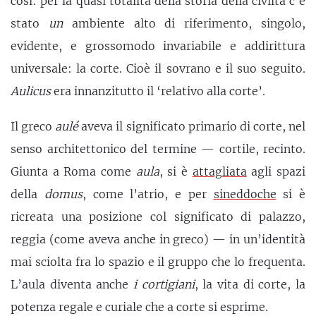
così: per la quasi totalità della storia della civiltà c’è
stato
un
ambiente alto di riferimento, singolo,
evidente, e grossomodo invariabile e addirittura
universale: la corte. Cioè il sovrano e il suo seguito.
Aulicus
era innanzitutto il ‘relativo alla corte’.
Il greco
aulé
aveva il significato primario di corte, nel
senso architettonico del termine — cortile, recinto.
Giunta a Roma come
aula
, si è
attagliata
agli spazi
della
domus
, come l’atrio, e per
sineddoche
si è
ricreata una posizione col significato di palazzo,
reggia (come aveva anche in greco) — in un’identità
mai sciolta fra lo spazio e il gruppo che lo frequenta.
L’aula diventa anche
i cortigiani
, la vita di corte, la
potenza regale e curiale che a corte si esprime.