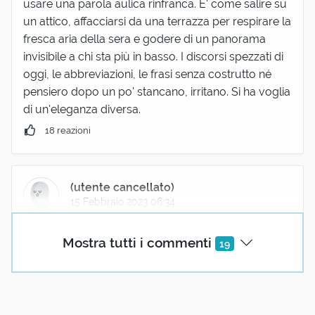
usare una parola aulica rinfranca. E' come salire su
un attico, affacciarsi da una terrazza per respirare la
fresca aria della sera e godere di un panorama
invisibile a chi sta più in basso. I discorsi spezzati di
oggi, le abbreviazioni, le frasi senza costrutto né
pensiero dopo un po' stancano, irritano. Si ha voglia
di un'eleganza diversa.
18 reazioni
(utente cancellato)
15 Febbraio 2023 06:34
Forse farei salire chi sta più in basso nella terrazza
Mostra tutti i commenti
19
dell'attico a godere del panorama. Insomma che
l'aulico non diventi un gergo per pochi eletti. No al
"parla come magni" ma no anche al "ci capiamo tra
di noi".