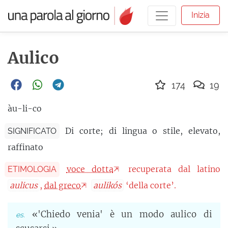
Inizia
Aulico
174
19
àu-li-co
Di corte; di lingua o stile, elevato,
SIGNIFICATO
raffinato
voce dotta
recuperata dal latino
ETIMOLOGIA
aulicus
,
dal greco
aulikós
‘della corte’.
«'Chiedo venia' è un modo aulico di