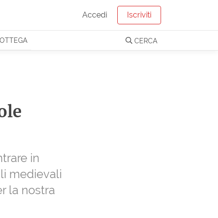
Accedi
Iscriviti
OTTEGA
CERCA
ole
trare in
ali medievali
r la nostra