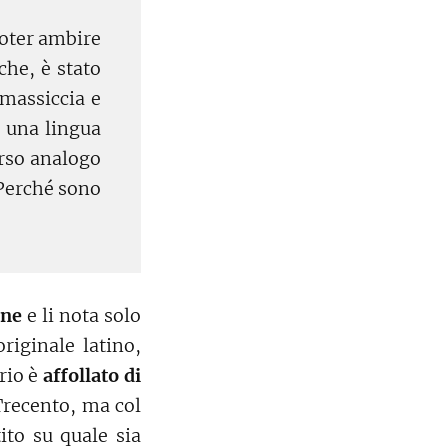
poter ambire
che, è stato
 massiccia e
— una lingua
orso analogo
 Perché sono
ene
e li nota solo
riginale latino,
rio è
affollato di
recento, ma col
tito su quale sia