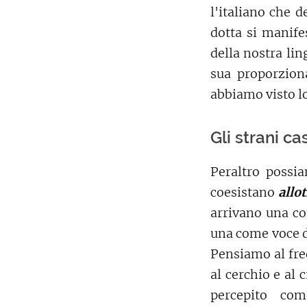
l'italiano che d
dotta si manife
della nostra lin
sua proporziona
abbiamo visto l
Gli strani cas
Peraltro possi
coesistano
allot
arrivano una co
una come voce do
Pensiamo al fred
al cerchio e al c
percepito co