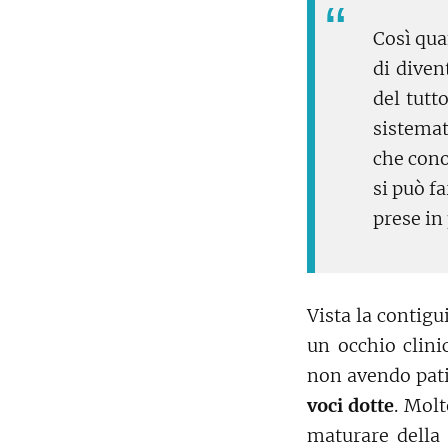
Così qua
di diven
del tutt
sistemat
che cono
si può f
prese in 
Vista la contigu
un occhio clini
non avendo patit
voci dotte
. Mol
maturare della 