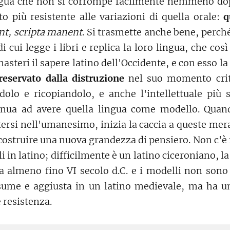
ingua che non si corrompe facilmente nemmeno do
o più resistente alle variazioni di quella orale:
qu
nt, scripta manent
. Si trasmette anche bene, perché
i cui legge i libri e replica la loro lingua, che così
asteri il sapere latino dell'Occidente, e con esso la 
reservato dalla distruzione
nel suo momento criti
olo e ricopiandolo, e anche l'intellettuale più 
inua ad avere quella lingua come modello. Quand
ersi nell'umanesimo, inizia la caccia a queste mer
costruire una nuova grandezza di pensiero. Non c'è 
i in latino; difficilmente è un latino ciceroniano, la
a almeno fino VI secolo d.C. e i modelli non son
ssume e aggiusta in un latino medievale, ma ha 
resistenza.