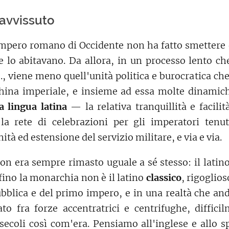
ravvissuto
Impero romano di Occidente non ha fatto smettere d
e lo abitavano. Da allora, in un processo lento ch
., viene meno quell'unità politica e burocratica c
hina imperiale, e insieme ad essa molte dinamic
 lingua latina
— la relativa tranquillità e facili
 la rete di celebrazioni per gli imperatori tenu
ità ed estensione del servizio militare, e via e via.
non era sempre rimasto uguale a sé stesso: il latin
fino la monarchia non è il latino
classico
, rigoglio
ubblica e del primo impero, e in una realtà che and
pato fra forze accentratrici e centrifughe, diffici
secoli così com'era. Pensiamo all'inglese e allo s