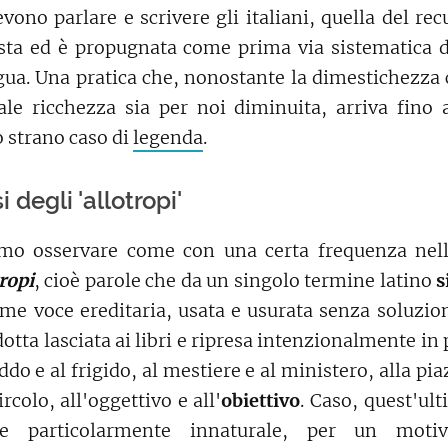
evono parlare e scrivere gli italiani, quella del re
sta ed è propugnata come prima via sistematica 
gua. Una pratica che, nonostante la dimestichezza c
le ricchezza sia per noi diminuita, arriva fino a
o strano caso di
legenda
.
i degli 'allotropi'
amo osservare come con una certa frequenza nell
ropi
, cioè parole che da un singolo termine latino
s
me voce ereditaria, usata e usurata senza soluzion
tta lasciata ai libri e ripresa intenzionalmente in p
do e al frigido, al mestiere e al ministero, alla piaz
ircolo, all'oggettivo e all'
obiettivo
. Caso, quest'ul
me particolarmente innaturale, per un moti