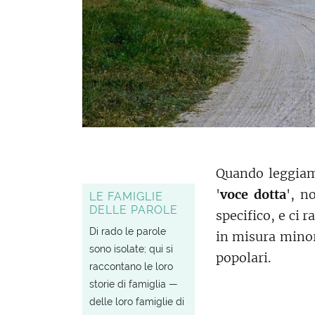
Quando leggiamo
'
voce dotta
', n
LE FAMIGLIE
DELLE PAROLE
specifico, e ci 
Di rado le parole
in misura minor
sono isolate; qui si
popolari.
raccontano le loro
storie di famiglia —
delle loro famiglie di