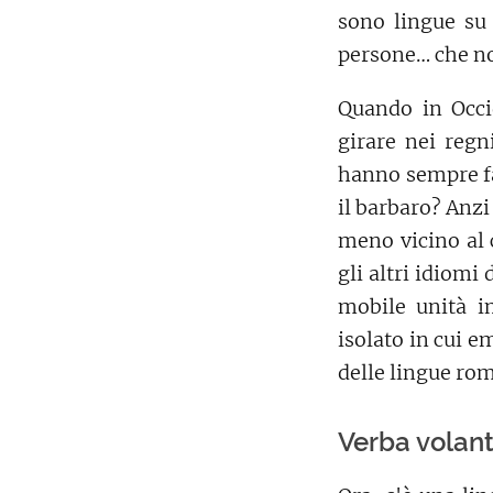
sono lingue su 
persone… che no
Quando in Occi
girare nei regn
hanno sempre fat
il barbaro? Anzi
meno vicino al 
gli altri idiomi 
mobile unità i
isolato in cui e
delle lingue ro
Verba volant