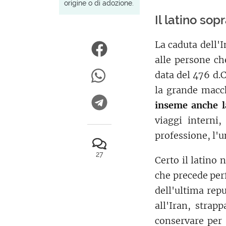
origine o di adozione.
Il latino sop
La caduta dell'
alle persone ch
data del 476 d.C
la grande macc
inseme anche la
viaggi interni,
professione, l'un
27
Certo il latino 
che precede per
dell'ultima rep
all'Iran, strap
conservare per 