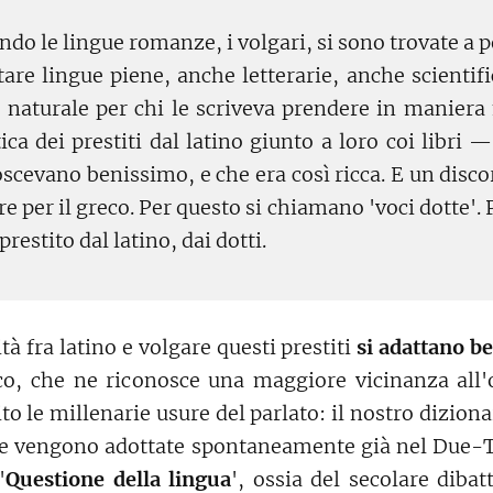
ndo le lingue romanze, i volgari, si sono trovate a 
tare lingue piene, anche letterarie, anche scientifi
o naturale per chi le scriveva prendere in maniera
ica dei prestiti dal latino giunto a loro coi libri 
scevano benissimo, e che era così ricca. E un disc
are per il greco. Per questo si chiamano 'voci dotte'.
prestito dal latino, dai dotti.
ità fra latino e volgare questi prestiti
si adattano b
co, che ne riconosce una maggiore vicinanza all'o
o le millenarie usure del parlato: il nostro diziona
te vengono adottate spontaneamente già nel Due-T
'
Questione della lingua
', ossia del secolare dibat