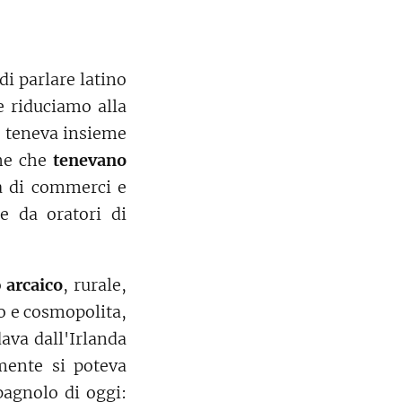
i parlare latino
e riduciamo alla
he teneva insieme
he che
tenevano
tà di commerci e
te da oratori di
o
arcaico
, rurale,
so e cosmopolita,
ava dall'Irlanda
lmente si poteva
pagnolo di oggi: