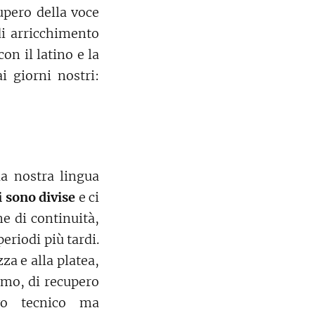
cupero della voce
di arricchimento
on il latino e la
i giorni nostri:
a nostra lingua
i sono divise
e ci
e di continuità,
eriodi più tardi.
za e alla platea,
timo, di recupero
vo tecnico ma