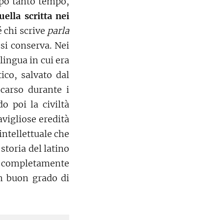
po tanto tempo,
ella scritta nei
 chi scrive
parla
 si conserva. Nei
lingua in cui era
co, salvato dal
scarso durante i
o poi la civiltà
avigliose eredità
intellettuale che
 storia del latino
o completamente
un buon grado di