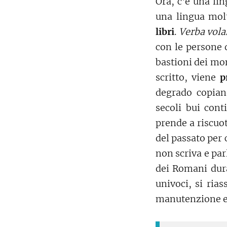
Ora, c'è una l
una lingua molt
libri
.
Verba vola
con le persone d
bastioni dei mon
scritto, viene
p
degrado copiand
secoli bui cont
prende a riscuot
del passato per 
non scriva e parl
dei Romani dur
univoci, si ria
manutenzione e 