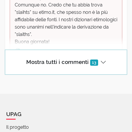
Comunque no. Credo che tu abbia trova
"slaihts" su etimo.it, che spesso non è la più
affidabile delle fonti. I nostri dizionari etimologici
sono unanimi nell'indicare la derivazione da
"slaiths".
Buona giornata!
1 reazione
Mostra tutti i commenti
13
(utente cancellato)
08 Settembre 2017 09:31
Buongiorno. Non volevo risultare sortese,
mi scuso di aver dato quest'impressione.
Comunque ribadisco che il termine gotico
era slaihts. Buona giornata altrettanto!
UPAG
1 reazione
Il progetto