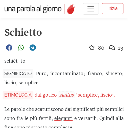
Inizia
Schietto
80
13
schiét-to
Puro, incontaminato; franco, sincero;
SIGNIFICATO
liscio, semplice
dal gotico
slaiths
‘semplice, liscio’.
ETIMOLOGIA
Le parole che scaturiscono dai significati più semplici
sono fra le più fertili,
eleganti
e versatili. Quindi alla
fine sono
piuttosto
complesse.