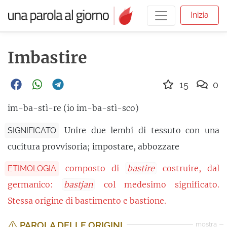
Inizia
Imbastire
15
0
im-ba-stì-re (io im-ba-stì-sco)
Unire due lembi di tessuto con una
SIGNIFICATO
cucitura provvisoria; impostare, abbozzare
composto di
bastire
costruire, dal
ETIMOLOGIA
germanico:
bastjan
col medesimo significato.
Stessa origine di bastimento e bastione.
PAROLA DELLE ORIGINI
mostra