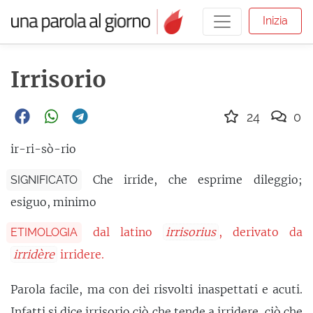
Inizia
Irrisorio
24
0
ir-ri-sò-rio
Che irride, che esprime dileggio;
SIGNIFICATO
esiguo, minimo
dal latino
irrisorius
, derivato da
ETIMOLOGIA
irridère
irridere.
Parola facile, ma con dei risvolti inaspettati e acuti.
Infatti si dice irrisorio ciò che tende a irridere, ciò che