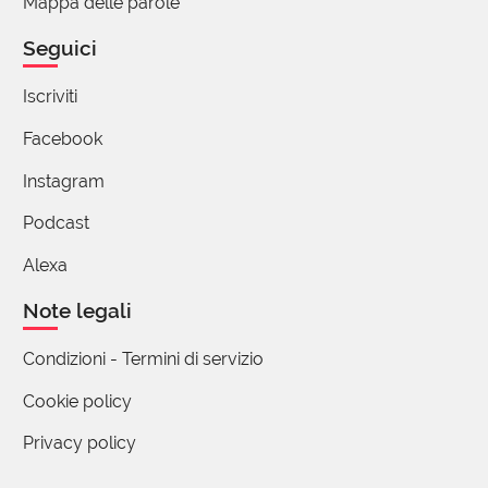
Mappa delle parole
Rispondo con beneficio del dubbio, in quanto
non sono una specialista... Mi pare che
Seguici
Confettura derivi da un verbo latino che vuol
dire, in sintesi, "preparare, cucinare". Mi hai fatto
Iscriviti
pensare, però, anche alla parola "candito", che
Facebook
invece deriverebbe da una parola araba che
significa "zucchero"... quindi io candido il
Instagram
candito! :)
Podcast
Alexa
Anna Maria Milazzo
Note legali
10 Febbraio 2017 14:03
Di quale verità aleggia il sospetto che si voglia
Condizioni - Termini di servizio
occultare?
Cookie policy
Privacy policy