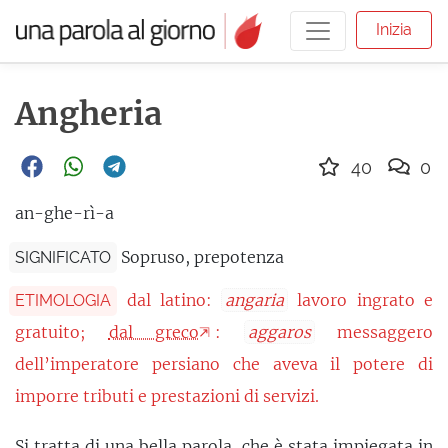
Inizia
Angheria
40
0
an-ghe-rì-a
Sopruso, prepotenza
SIGNIFICATO
dal latino:
angaria
lavoro ingrato e
ETIMOLOGIA
gratuito;
dal greco
:
aggaros
messaggero
dell’imperatore persiano che aveva il potere di
imporre tributi e prestazioni di servizi.
Si tratta di una bella parola, che è stata impiegata in