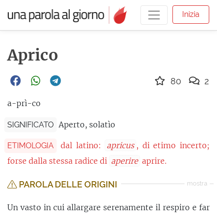
Inizia
Aprico
80
2
a-prì-co
Aperto, solatìo
SIGNIFICATO
dal latino:
apricus
, di etimo incerto;
ETIMOLOGIA
forse dalla stessa radice di
aperire
aprire.
PAROLA DELLE ORIGINI
mostra
Un vasto in cui allargare serenamente il respiro e far