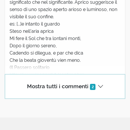
significato che nel significante. Aprico suggerisce il
senso di uno spazio aperto arioso e luminoso, non
visibile il suo confine.
es: [...]e intanto il guardo
Steso nell'aria aprica
Mi fere il Sol che tra lontani monti,
Dopo il giorno sereno,
Cadendo si dilegua, e par che dica
Che la beata gioventù vien meno.
(Il Passero solitario
http://www.leopardi.it/canti11.php)
oppure
Mostra tutti i commenti
2
[....] A me...
(mostra tutto)
2 reazioni
Patrizia Masini
15 Luglio 2025 23:21