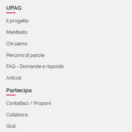
UPAG
Ecco, oggi affacciata dal cimitero della chiesetta al
colle di santa Lucia verso il monte Pelmo godevo di
Il progetto
un panorama verdeggiante punteggiato di bianche
case e chiese e fiori d'ogni colore e specie e
Manifesto
immerso in una pace quasi sconfinata. Apricot.
Chi siamo
Percorsi di parole
FAQ - Domande e risposte
Articoli
Partecipa
Contattaci / Proponi
Collabora
Quiz