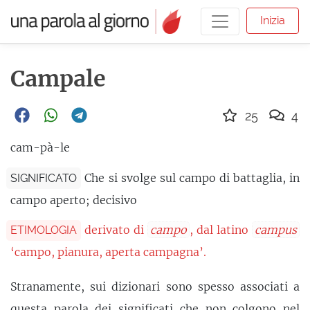
Inizia
Campale
25
4
cam-pà-le
Che si svolge sul campo di battaglia, in
SIGNIFICATO
campo aperto; decisivo
derivato di
campo
, dal latino
campus
ETIMOLOGIA
‘campo, pianura, aperta campagna’.
Stranamente, sui dizionari sono spesso associati a
questa parola dei significati che non colgono nel