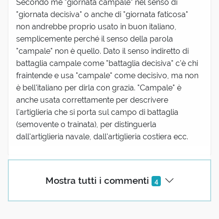
Secondo me "giornata campale" nel senso di
"giornata decisiva" o anche di "giornata faticosa"
non andrebbe proprio usato in buon italiano,
semplicemente perché il senso della parola
"campale" non è quello. Dato il senso indiretto di
battaglia campale come "battaglia decisiva" c'è chi
fraintende e usa "campale" come decisivo, ma non
è bell'italiano per dirla con grazia. "Campale" è
anche usata correttamente per descrivere
l'artiglieria che si porta sul campo di battaglia
(semovente o trainata), per distinguerla
dall'artiglieria navale, dall'artiglieria costiera ecc.
(utente cancellato)
Mostra tutti i commenti
4
29 Agosto 2016 09:54
Quando ho fatto il militare (1985) campale era