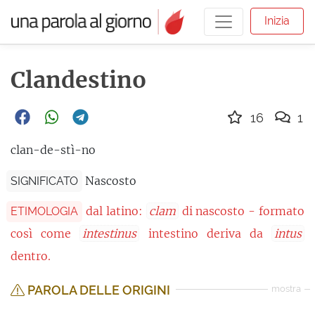
Inizia
Clandestino
16
1
clan-de-stì-no
Nascosto
SIGNIFICATO
dal latino:
clam
di nascosto - formato
ETIMOLOGIA
così come
intestinus
intestino deriva da
intus
dentro.
PAROLA DELLE ORIGINI
mostra