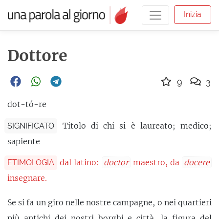
Inizia
Dottore
9
3
dot-tó-re
Titolo di chi si è laureato; medico;
SIGNIFICATO
sapiente
dal latino:
doctor
maestro, da
docere
ETIMOLOGIA
insegnare.
Se si fa un giro nelle nostre campagne, o nei quartieri
più antichi dei nostri borghi e città, la figura del