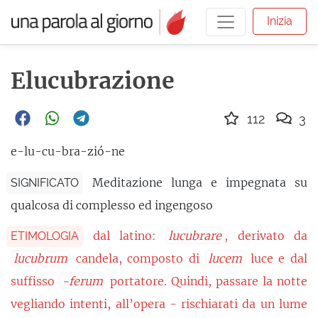
Inizia
Elucubrazione
112
3
e-lu-cu-bra-zió-ne
Meditazione lunga e impegnata su
SIGNIFICATO
qualcosa di complesso ed ingengoso
dal latino:
lucubrare
, derivato da
ETIMOLOGIA
lucubrum
candela, composto di
lucem
luce e dal
suffisso
-ferum
portatore. Quindi, passare la notte
vegliando intenti, all’opera - rischiarati da un lume