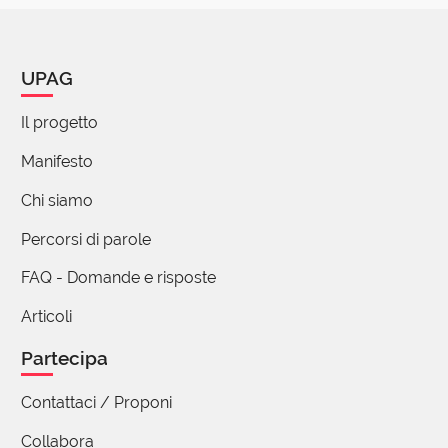
Potremmo dire tortuoso nel senso di una
esplorazione della mente di tutte le diramazioni di
un tema complesso ed intricato di cui bisogna
UPAG
trovare una sintesi rappresentativa del tutto
Il progetto
1 reazione
Manifesto
Chi siamo
Percorsi di parole
FAQ - Domande e risposte
Articoli
Partecipa
Contattaci / Proponi
Collabora