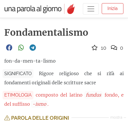
Inizia
Fondamentalismo
10
0
fon-da-men-ta-lìsmo
Rigore religioso che si rifà ai
SIGNIFICATO
fondamenti originali delle scritture sacre
composto del latino
fundus
fondo, e
ETIMOLOGIA
del suffisso
-ismo
.
PAROLA DELLE ORIGINI
mostra