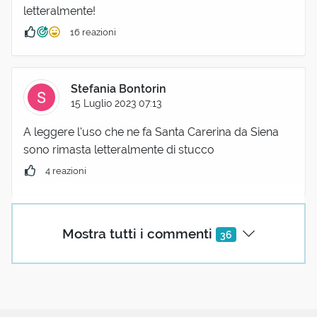
letteralmente!
16 reazioni
Stefania Bontorin
15 Luglio 2023 07:13
A leggere l'uso che ne fa Santa Carerina da Siena
sono rimasta letteralmente di stucco
4 reazioni
Guido Dotti
Mostra tutti i commenti
36
15 Luglio 2023 07:16
sarete minotauri matti, ma siete letteralmente
incantevoli
5 reazioni