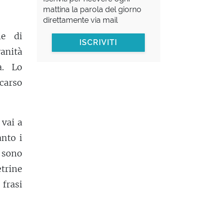
mattina la parola del giorno
direttamente via mail
ie di
ISCRIVITI
anità
a. Lo
carso
 vai a
nto i
i sono
trine
 frasi