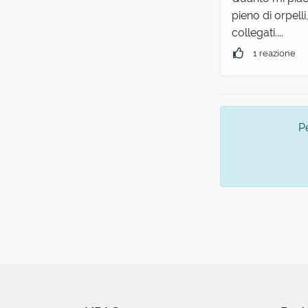
pieno di orpell
collegati....
1 reazione
P