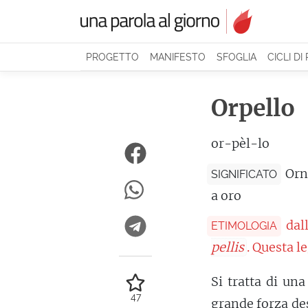
PROGETTO
MANIFESTO
SFOGLIA
CICLI DI
Orpello
or-pèl-lo
Orn
SIGNIFICATO
a oro
dal
ETIMOLOGIA
pellis
. Questa l
Si tratta di una
47
grande forza des