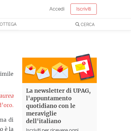
Accedi
Iscriviti
OTTEGA
CERCA
imile
La newsletter di UPAG,
aurea
l'appuntamento
d’oro.
quotidiano con le
meraviglie
 ma di
dell'italiano
o è la
Iscriviti per ricevere ogni