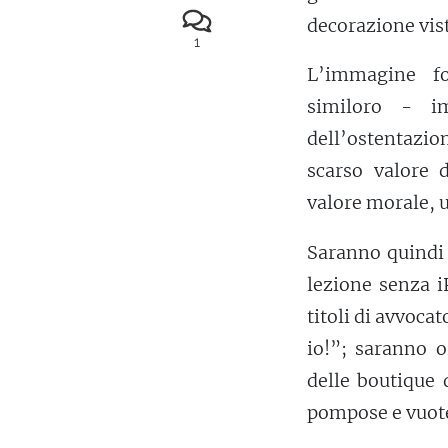
decorazione vist
1
L’immagine fo
similoro - i
dell’ostentazi
scarso valore 
valore morale, 
Saranno quindi o
lezione senza i
titoli di avvoca
io!”; saranno o
delle boutique 
pompose e vuote 