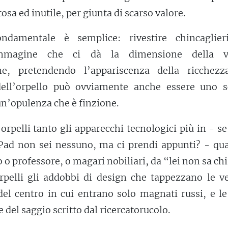
osa ed inutile, per giunta di scarso valore.
ndamentale è semplice: rivestire chincaglier
mmagine che ci dà la dimensione della v
one, pretendendo l’appariscenza della ricchezz
dell’orpello può ovviamente anche essere uno s
un’opulenza che è finzione.
rpelli tanto gli apparecchi tecnologici più in - se
Pad non sei nessuno, ma ci prendi appunti? - qua
to o professore, o magari nobiliari, da “lei non sa ch
rpelli gli addobbi di design che tappezzano le ve
del centro in cui entrano solo magnati russi, e le
del saggio scritto dal ricercatorucolo.