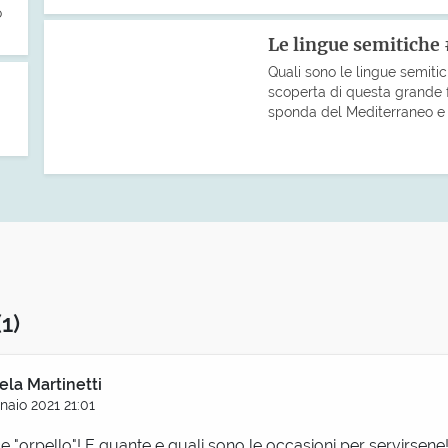
o
Le lingue semitiche
Quali sono le lingue semiti
scoperta di questa grande fa
sponda del Mediterraneo e co
(1)
la Martinetti
naio 2021 21:01
 "orpello"! E quante e quali sono le occasioni per servirsene