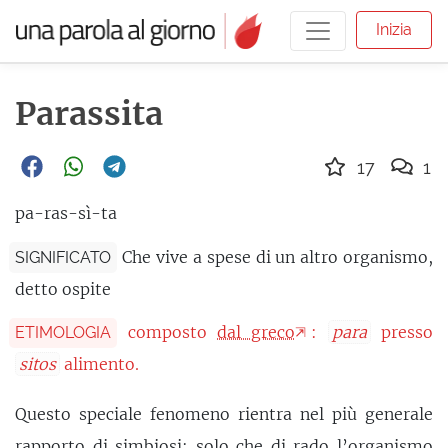
Inizia
Parassita
17
1
pa-ras-sì-ta
Che vive a spese di un altro organismo,
SIGNIFICATO
detto ospite
composto
dal greco
:
para
presso
ETIMOLOGIA
sitos
alimento.
Questo speciale fenomeno rientra nel più generale
rapporto di
simbiosi
: solo che di rado l’organismo