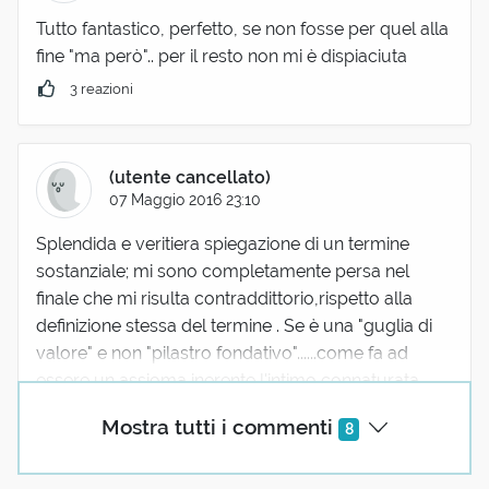
Tutto fantastico, perfetto, se non fosse per quel alla
fine "ma però".. per il resto non mi è dispiaciuta
3 reazioni
(utente cancellato)
07 Maggio 2016 23:10
Splendida e veritiera spiegazione di un termine
sostanziale; mi sono completamente persa nel
finale che mi risulta contraddittorio,rispetto alla
definizione stessa del termine . Se è una "guglia di
valore" e non "pilastro fondativo"......come fa ad
essere un assioma inerente l'intimo connaturata
essenza dell'Essere Umano?......grazie mille
Mostra tutti i commenti
8
1 reazione