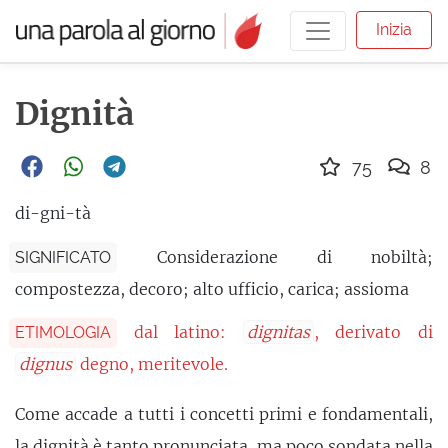
Inizia
Dignità
75
8
di-gni-tà
Considerazione di nobiltà;
SIGNIFICATO
compostezza, decoro; alto ufficio, carica; assioma
dal latino:
dignitas
, derivato di
ETIMOLOGIA
dignus
degno, meritevole.
Come accade a tutti i concetti primi e fondamentali,
la dignità è tanto pronunciata, ma poco sondata nella