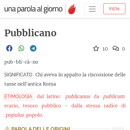
Inizia
Pubblicano
10
0
pub-bli-cà-no
Chi aveva in appalto la riscossione delle
SIGNIFICATO
tasse nell’antica Roma
dal latino:
publicanus
da
publicum
ETIMOLOGIA
erario, tesoro pubblico - dalla stessa radice di
populus
popolo.
PAROLA DELLE ORIGINI
mostra