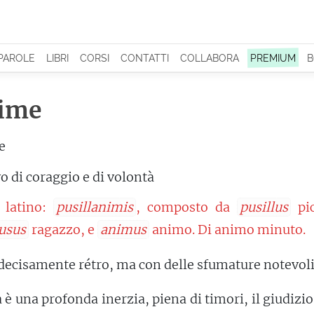
 PAROLE
LIBRI
CORSI
CONTATTI
COLLABORA
PREMIUM
B
nime
e
o di coraggio e di volontà
 latino:
pusillanimis
, composto da
pusillus
pic
usus
ragazzo, e
animus
animo. Di animo minuto.
 decisamente rétro, ma con delle sfumature notevoli
 è una profonda inerzia, piena di timori, il giudizio