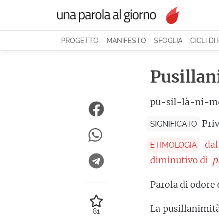
PROGETTO
MANIFESTO
SFOGLIA
CICLI DI
Pusilla
pu-sil-là-ni-m
Priv
SIGNIFICATO
dal
ETIMOLOGIA
diminutivo di
p
Parola di odore
La pusillanimità
81