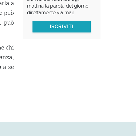
arla a
mattina la parola del giorno
he può
direttamente via mail
i può
ISCRIVITI
me chi
anza,
 a se