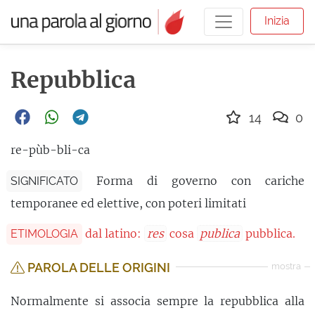
Inizia
Repubblica
14
0
re-pùb-bli-ca
Forma di governo con cariche
SIGNIFICATO
temporanee ed elettive, con poteri limitati
dal latino:
res
cosa
publica
pubblica.
ETIMOLOGIA
PAROLA DELLE ORIGINI
mostra
Normalmente si associa sempre la repubblica alla