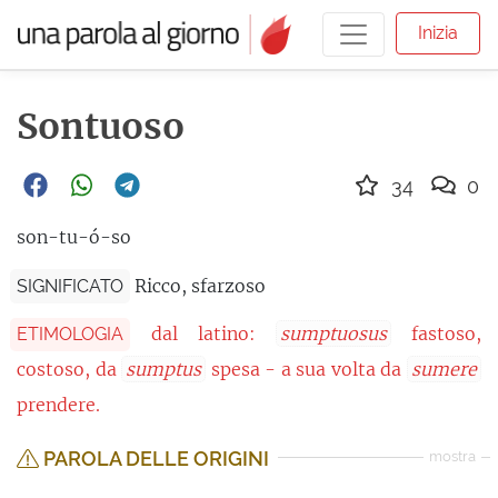
Inizia
Sontuoso
34
0
son-tu-ó-so
Ricco, sfarzoso
SIGNIFICATO
dal latino:
sumptuosus
fastoso,
ETIMOLOGIA
costoso, da
sumptus
spesa - a sua volta da
sumere
prendere.
PAROLA DELLE ORIGINI
mostra