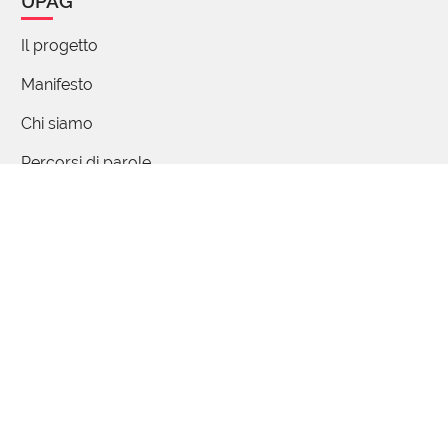
UPAG
Il progetto
Manifesto
Chi siamo
Percorsi di parole
FAQ - Domande e risposte
Articoli
Partecipa
Contattaci / Proponi
Collabora
Quiz
Studenti e insegnanti