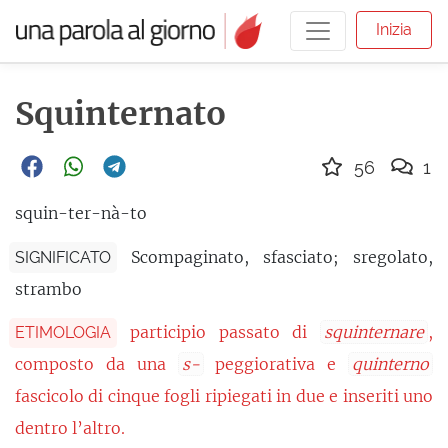
Inizia
Squinternato
56
1
squin-ter-nà-to
Scompaginato, sfasciato; sregolato,
SIGNIFICATO
strambo
participio passato di
squinternare
,
ETIMOLOGIA
composto da una
s-
peggiorativa e
quinterno
fascicolo di cinque fogli ripiegati in due e inseriti uno
dentro l’altro.