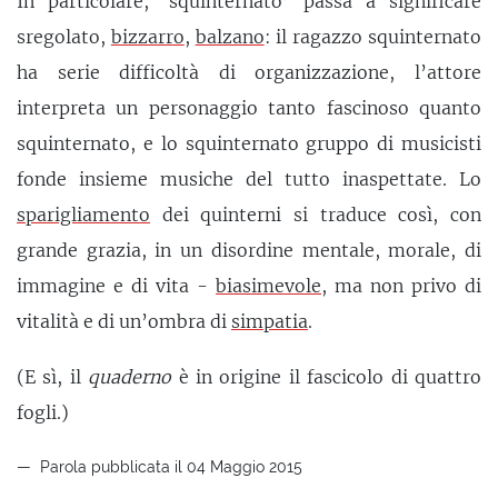
In particolare, ‘squinternato’ passa a significare
sregolato,
bizzarro
,
balzano
: il ragazzo squinternato
ha serie difficoltà di organizzazione, l’attore
interpreta un personaggio tanto fascinoso quanto
squinternato, e lo squinternato gruppo di musicisti
fonde insieme musiche del tutto inaspettate. Lo
sparigliamento
dei quinterni si traduce così, con
grande grazia, in un disordine mentale, morale, di
immagine e di vita -
biasimevole
, ma non privo di
vitalità e di un’ombra di
simpatia
.
(E sì, il
quaderno
è in origine il fascicolo di quattro
fogli.)
Parola pubblicata il 04 Maggio 2015