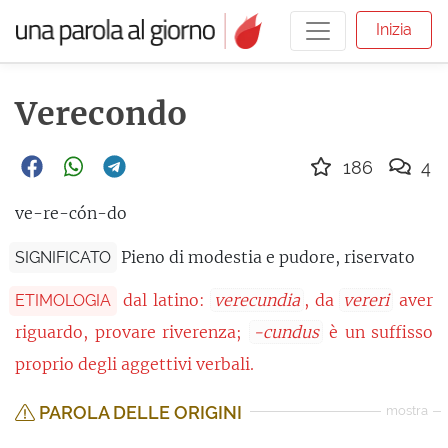
Inizia
Verecondo
186
4
ve-re-cón-do
Pieno di modestia e pudore, riservato
SIGNIFICATO
dal latino:
verecundia
, da
vereri
aver
ETIMOLOGIA
riguardo, provare riverenza;
-cundus
è un suffisso
proprio degli aggettivi verbali.
PAROLA DELLE ORIGINI
mostra