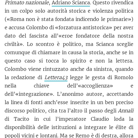
Primato nazionale
,
Adriano Scianca
. Questo rivendica
in un colpo solo autorità storica e violenza politica
(«Roma non è stata fondata indicendo le primarie»)
e accusa Colombo di «forzatura antistorica» per aver
dato del fascista all’«eroe fondatore della nostra
civiltà». Lo scontro è politico, ma Scianca sceglie
comunque di chiamare in causa la storia, anche se in
questo caso si tocca lo spirito e non la lettera.
Colombo viene rintuzzato anche da sinistra, quando
la redazione di
Lettera43
legge le gesta di Romolo
nella chiave dell’«accoglienza» e
dell’«integrazione». L’anonimo autore, accettando
la linea di fonti anch’esse inserite in un ben preciso
discorso politico, cita tra l’altro il passo degli
Annali
di Tacito in cui l’imperatore Claudio loda la
disponibilità delle istituzioni a integrare le élite di
popoli vicini e lontani. Ma se Remo è di destra, allora