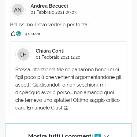
Andrea Becucci
01 Febbraio 2021 09:03
Bellissimo. Devo vederlo per forza!
4 reazioni
Chiara Conti
01 Febbraio 2021 12:20
Stessa intenzione! Me ne parlarono bene i miei
figli poco più che ventenni argomentandone gli
aspetti. Giudicandoli io non secchioni, mi
dispiacque averlo perso... non amando quel
che temevo uno splatter! Ottimo saggio critico
caro Emanuele Giusti👏
Mostra tutti i commenti
6