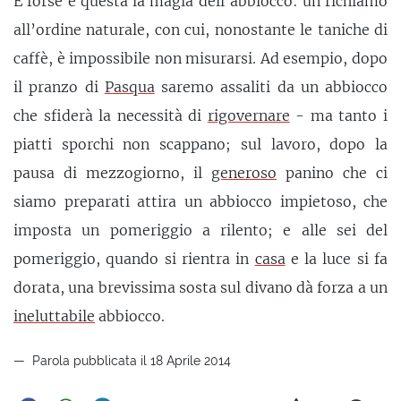
E forse è questa la magia dell’abbiocco: un richiamo
all’ordine naturale, con cui, nonostante le taniche di
caffè, è impossibile non misurarsi. Ad esempio, dopo
il pranzo di
Pasqua
saremo assaliti da un abbiocco
che sfiderà la necessità di
rigovernare
- ma tanto i
piatti sporchi non scappano; sul lavoro, dopo la
pausa di mezzogiorno, il
generoso
panino che ci
siamo preparati attira un abbiocco impietoso, che
imposta un pomeriggio a rilento; e alle sei del
pomeriggio, quando si rientra in
casa
e la luce si fa
dorata, una brevissima sosta sul divano dà forza a un
ineluttabile
abbiocco.
Parola pubblicata il 18 Aprile 2014