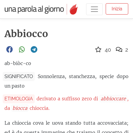
Inizia
Abbiocco
40
2
ab-biòc-co
Sonnolenza, stanchezza, specie dopo
SIGNIFICATO
un pasto
derivato a suffisso zero di
abbioccare
,
ETIMOLOGIA
da
biocca
chioccia.
La chioccia cova le uova stando tutta accovacciata;
ed è da questa immagine che traiamo il concetto di