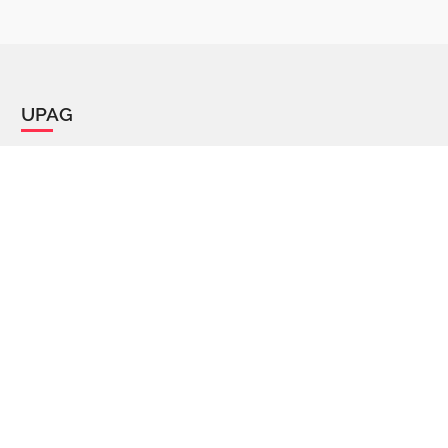
UPAG
Il progetto
Manifesto
Chi siamo
Percorsi di parole
FAQ - Domande e risposte
Articoli
Partecipa
Contattaci / Proponi