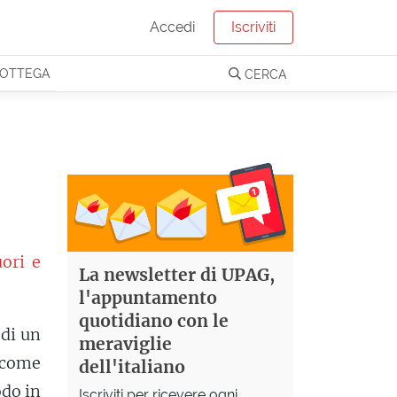
Accedi
Iscriviti
OTTEGA
CERCA
ori e
La newsletter di UPAG,
l'appuntamento
quotidiano con le
 di un
meraviglie
 come
dell'italiano
odo in
Iscriviti per ricevere ogni