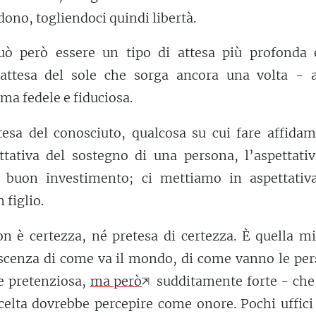
vedono, togliendoci quindi libertà.
può però essere un tipo di attesa più profonda 
 attesa del sole che sorga ancora una volta - a
 ma fedele e fiduciosa.
tesa del conosciuto, qualcosa su cui fare affidam
tativa del sostegno di una persona, l’aspettativ
 buon investimento; ci mettiamo in aspettativa
 figlio.
on è certezza, né pretesa di certezza. È quella m
scenza di come va il mondo, di come vanno le per
re pretenziosa,
ma però
sudditamente forte - che 
celta dovrebbe percepire come onore. Pochi uffici