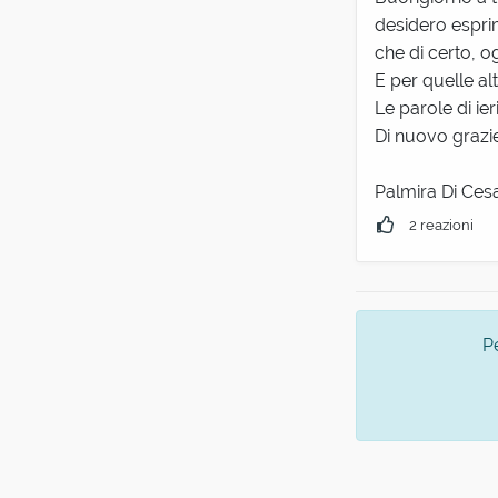
desidero espri
che di certo, o
E per quelle al
Le parole di ie
Di nuovo grazie
Palmira Di Cesa
2 reazioni
P