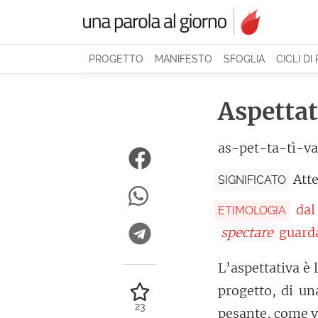
PROGETTO
MANIFESTO
SFOGLIA
CICLI DI
Aspettat
as-pet-ta-tì-va
Att
SIGNIFICATO
dal
ETIMOLOGIA
spectare
guarda
L’aspettativa è 
progetto, di u
23
pesante, come v