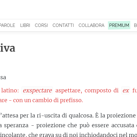
 PAROLE
LIBRI
CORSI
CONTATTI
COLLABORA
PREMIUM
B
iva
esa
 latino:
exspectare
aspettare, composto di
ex
fu
re - con un cambio di prefisso.
l’attesa per la ri-uscita di qualcosa. È la proiezione
na speranza - proiezione che può essere accusata
incolante, che grava su di noi inchiodandoci nel m