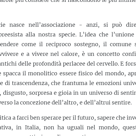
ie nasce nell’associazione - anzi, si può dir
preesista alla nostra specie. L’idea che l’unione
rendere come il reciproco sostegno, il comune 
vvivere e a vivere nel calore, è un concetto conf
antichi delle profondità perlacee del cervello. E fors
 spacca il monolitico essere fisico del mondo, ap
e di trascendenza, che frantuma le emozioni unive
, disgusto, sorpresa e gioia in un universo di sent
erso la concezione dell’altro, e dell’altrui sentire.
itica a farci ben sperare per il futuro, sapere che inv
tiva, in Italia, non ha uguali nel mondo, quest