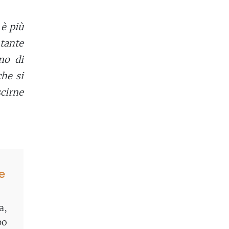
 è più
tante
no di
che si
scirne
e
a,
po