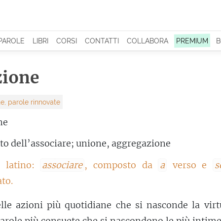
 PAROLE
LIBRI
CORSI
CONTATTI
COLLABORA
PREMIUM
B
zione
e, parole rinnovate
ne
tto dell’associare; unione, aggregazione
l latino:
associare
, composto da
a
verso e
s
to.
le azioni più quotidiane che si nasconde la virtù
parole più consuete che si nascondono le più intime