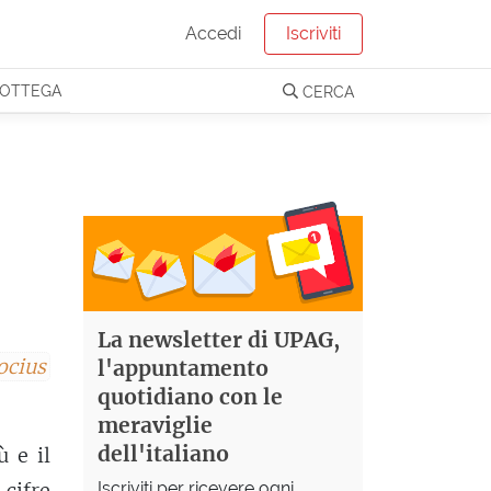
Accedi
Iscriviti
OTTEGA
CERCA
La newsletter di UPAG,
ocius
l'appuntamento
quotidiano con le
meraviglie
dell'italiano
 e il
Iscriviti per ricevere ogni
 cifre