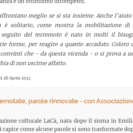
anza e un ottimismo dirompenti.
 affrontano meglio se si sta insieme. Anche l’aiuto
n è solitario, come mostra la mobilitazione di 
A seguito del terremoto è nato in molti il bisog
arie forme, per reagire a quanto accaduto. Coloro 
convinti che - da questa vicenda - o si prova a u
chia di non uscirne affatto.
l 26 Aprile 2013
remotate, parole rinnovate - con Associazion
azione culturale LaCà, nata dopo il sisma in Emili
 capire come alcune parole si sono trasformate do