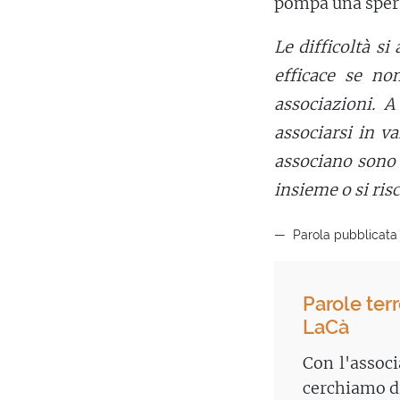
pompa una sper
Le difficoltà si
efficace se no
associazioni. 
associarsi in v
associano sono 
insieme o si ris
Parola pubblicata i
Parole ter
LaCà
Con l'associ
cerchiamo di