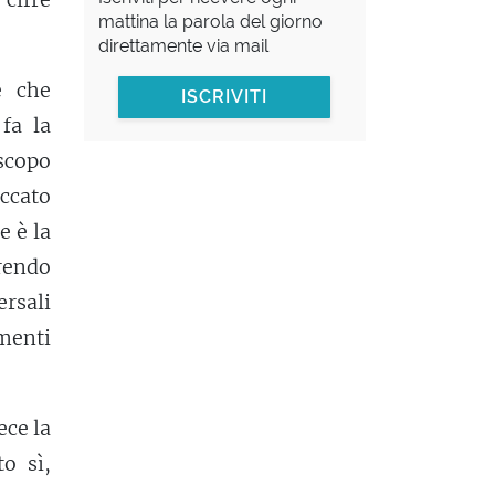
mattina la parola del giorno
direttamente via mail
e che
ISCRIVITI
 fa la
scopo
iccato
e è la
rendo
rsali
imenti
ece la
o sì,