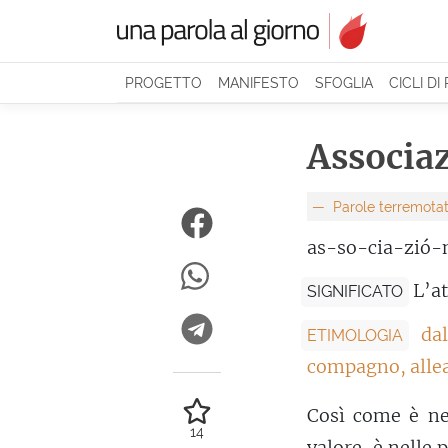
PROGETTO
MANIFESTO
SFOGLIA
CICLI DI
Associa
Parole terremotat
as-so-cia-zió-
L’a
SIGNIFICATO
da
ETIMOLOGIA
compagno, allea
Così come è nel
14
valore, è nelle 