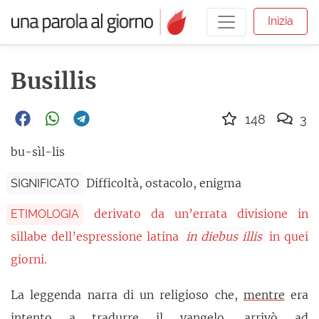
Inizia
Busillis
148
3
bu-sìl-lis
Difficoltà, ostacolo, enigma
SIGNIFICATO
derivato da un’errata divisione in
ETIMOLOGIA
sillabe dell’espressione latina
in diebus illis
in quei
giorni.
La leggenda narra di un religioso che,
mentre
era
intento a tradurre il vangelo, arrivò ad