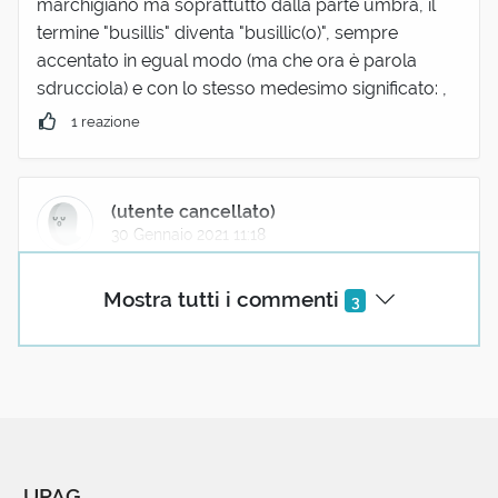
marchigiano ma soprattutto dalla parte umbra, il
termine "busillis" diventa "busillic(o)", sempre
accentato in egual modo (ma che ora è parola
sdrucciola) e con lo stesso medesimo significato: ,
1 reazione
(utente cancellato)
30 Gennaio 2021 11:18
Ho idea che ‘sti fratacchioni se la siano spassata
Mostra tutti i commenti
3
parecchio, sul Monte Athos.
Alessandro Murgia
08 Giugno 2025 22:47
Credevo che derivasse da temporibus illis, che
UPAG
diventato tempori busillis in Sardegna veniva