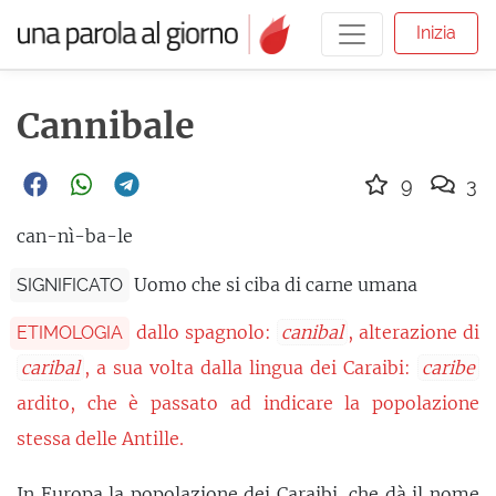
Inizia
Cannibale
9
3
can-nì-ba-le
Uomo che si ciba di carne umana
SIGNIFICATO
dallo spagnolo:
canibal
, alterazione di
ETIMOLOGIA
caribal
, a sua volta dalla lingua dei Caraibi:
caribe
ardito, che è passato ad indicare la popolazione
stessa delle Antille.
In Europa la popolazione dei Caraibi, che dà il nome