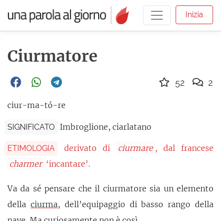
Inizia
Ciurmatore
52
2
ciur-ma-tó-re
Imbroglione, ciarlatano
SIGNIFICATO
derivato di
ciurmare
, dal francese
ETIMOLOGIA
charmer
‘incantare’.
Va da sé pensare che il ciurmatore sia un elemento
della
ciurma
, dell’equipaggio di basso rango della
nave. Ma curiosamente non è così.