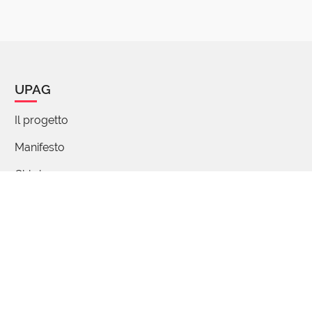
UPAG
Il progetto
Manifesto
Chi siamo
Percorsi di parole
FAQ - Domande e risposte
Articoli
Partecipa