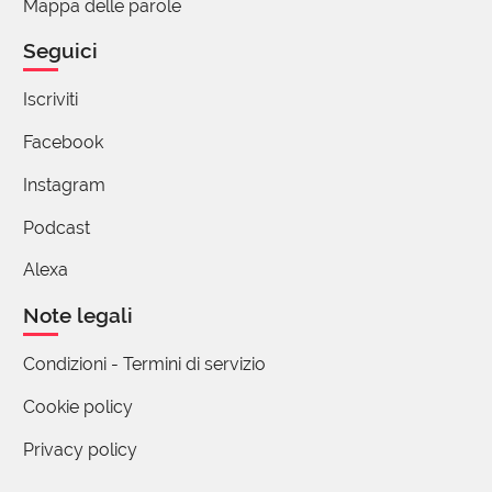
Mappa delle parole
Buona giornata!
Seguici
Vincenzo Battipaglia
Iscriviti
25 Luglio 2017 17:14
Facebook
Caro Giorgio,
La mia osservazione privilegiava il
Instagram
significato originario e prescindeva
Podcast
dall’evoluzione determinata dall’uso
diffuso, che farà sì – anzi, l’ha già in parte
Alexa
fatto – che il termine “comminare” venga
usato nel senso di applicare. Al termine
Note legali
del mio commento, avevo posto un punto
Condizioni - Termini di servizio
interrogativo, ma poi, leggendo la
definizione del dizionario Treccani, l’ho
Cookie policy
tolto (ho malauguratamente il vezzo di
contrastare il radicamento di termini errati,
Privacy policy
ma – lo ammetto - è una fatica di Sisifo).