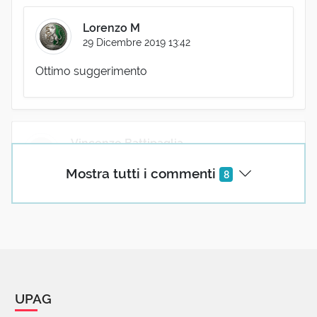
Lorenzo M
29 Dicembre 2019 13:42
Ottimo suggerimento
Vincenzo Battipaglia
19 Luglio 2017 13:53
Mostra tutti i commenti
8
Salve. In relazione a ‘comminare’ (il cui significato io
scoprii all'inizio degli anni '70 del secolo scorso da
una piccola rubrica linguistica contenuta nel
‘Corriere della Sera’), in una discussione svoltasi nel
2009 in Internet innescata dalla mia segnalazione
del significato corretto di ‘comminare’, mi fu
osservato che anche ‘irrogare’, che io proponevo in
UPAG
alternativa, derivando da ‘rogare’ (chiedere), non