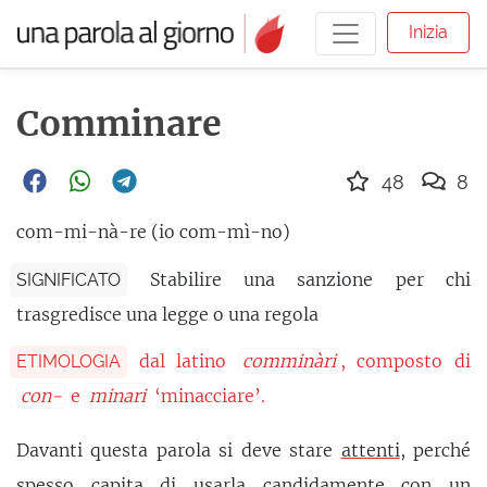
Inizia
Comminare
48
8
com-mi-nà-re (io com-mì-no)
Stabilire una sanzione per chi
SIGNIFICATO
trasgredisce una legge o una regola
dal latino
comminàri
, composto di
ETIMOLOGIA
con-
e
minari
‘minacciare’.
Davanti questa parola si deve stare
attenti
, perché
spesso capita di usarla candidamente con un