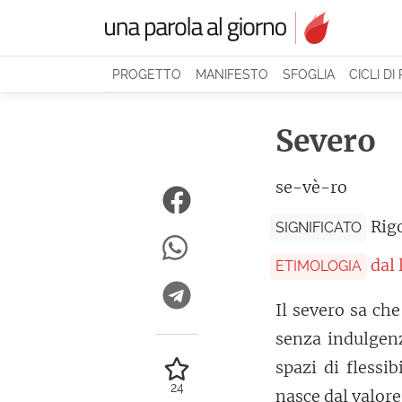
PROGETTO
MANIFESTO
SFOGLIA
CICLI DI
Severo
se-vè-ro
Rig
SIGNIFICATO
dal 
ETIMOLOGIA
Il severo sa che
senza indulgenz
spazi di flessib
24
nasce dal valore 