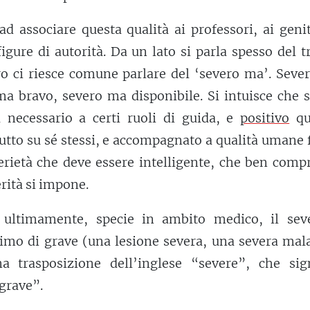
ad associare questa qualità ai professori, ai geni
igure di autorità. Da un lato si parla spesso del 
tro ci riesce comune parlare del ‘severo ma’. Sev
ma bravo, severo ma disponibile. Si intuisce che 
a necessario a certi ruoli di guida, e
positivo
qu
utto su sé stessi, e accompagnato a qualità umane f
serietà che deve essere intelligente, che ben com
erità si impone.
 ultimamente, specie in ambito medico, il sev
imo di grave (una lesione severa, una severa mala
na trasposizione dell’inglese “severe”, che sign
grave”.