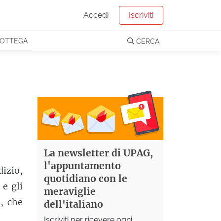
Accedi
Iscriviti
OTTEGA
CERCA
La newsletter di UPAG,
l'appuntamento
dizio,
quotidiano con le
 e gli
meraviglie
, che
dell'italiano
Iscriviti per ricevere ogni