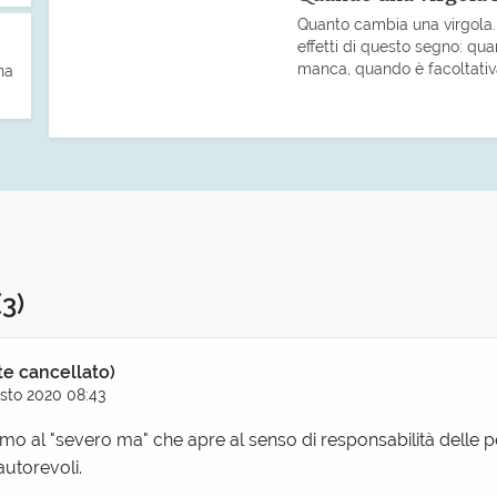
Quanto cambia una virgola. U
effetti di questo segno: q
manca, quando è facoltativ
na
(3)
te cancellato)
sto 2020 08:43
chiamo al "severo ma" che apre al senso di responsabilità delle
utorevoli.