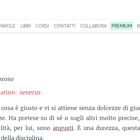
 PAROLE
LIBRI
CORSI
CONTATTI
COLLABORA
PREMIUM
B
oroso
latino:
severus
.
 cosa è giusto e vi si attiene senza dolcezze di giu
e. Ha pretese su di sé o sugli altri molto precise,
ilità, per lui, sono
angusti
. È una durezza, questa
della disciplina.