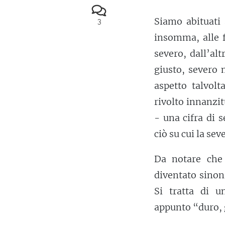
Siamo abituati 
3
insomma, alle f
severo, dall’al
giusto, severo 
aspetto talvolt
rivolto innanzit
- una cifra di 
ciò su cui la sev
Da notare che
diventato sinon
Si tratta di u
appunto “duro, 