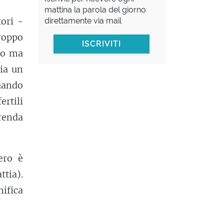
mattina la parola del giorno
tori -
direttamente via mail
troppo
ISCRIVITI
ero ma
sia un
ando
ertili
prenda
ero è
ttia).
ifica