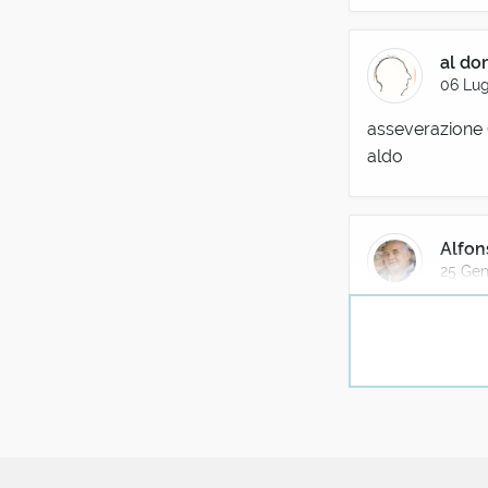
al d
06 Lug
asseverazione (
aldo
Alfon
25 Gen
Si usa talvolta