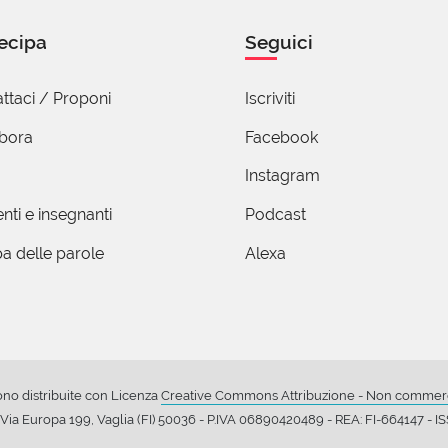
ecipa
Seguici
ttaci / Proponi
Iscriviti
abora
Facebook
Instagram
nti e insegnanti
Podcast
a delle parole
Alexa
ono distribuite con Licenza
Creative Commons Attribuzione - Non commerci
ia Europa 199, Vaglia (FI) 50036 - P.IVA 06890420489 - REA: FI-664147 - 