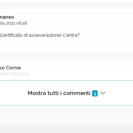
omaneo
lio 2022 06:46
certificato di asseverazione) c'entra?
so Cornia
naio 2023 15:15
 questo termine in architettura: la facciata severa di una chies
Mostra tutti i commenti
3