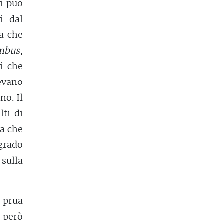
si può
i dal
a che
mbus
,
ti che
vevano
no. Il
lti di
a che
 grado
sulla
i prua
E però