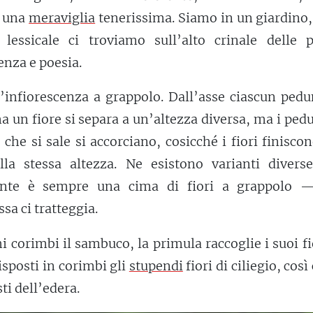
a una
meraviglia
tenerissima. Siamo in un giardino,
 lessicale ci troviamo sull’alto crinale delle p
enza e poesia.
’infiorescenza a grappolo. Dall’asse ciascun pedu
a un fiore si separa a un’altezza diversa, ma i ped
he si sale si accorciano, cosicché i fiori finisco
alla stessa altezza. Ne esistono varianti divers
ltante è sempre una cima di fiori a grappolo 
sa ci tratteggia.
hi corimbi il sambuco, la primula raccoglie i suoi fi
sposti in corimbi gli
stupendi
fiori di ciliegio, cos
ti dell’edera.