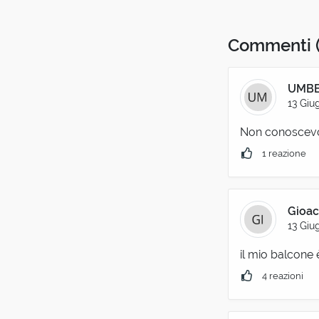
Commenti
UMBE
13 Giu
Non conoscevo
1 reazione
Gioac
13 Giu
il mio balcone 
4 reazioni