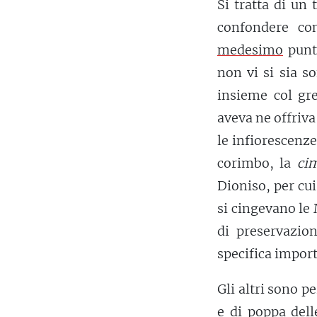
Si tratta di un
confondere co
medesimo
punt
non vi si sia s
insieme col g
aveva ne offriva
le infiorescenze 
corimbo, la
ci
Dioniso, per cu
si cingevano le 
di preservazio
specifica importa
Gli altri sono 
e di poppa dell