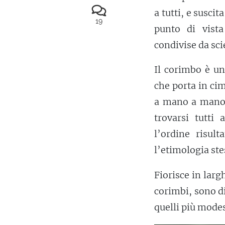
a tutti, e suscit
19
punto di vista
condivise da sci
Il corimbo è un
che porta in cim
a mano a mano c
trovarsi tutti 
l’ordine risu
l’etimologia stes
Fiorisce in larg
corimbi, sono di
quelli più modes