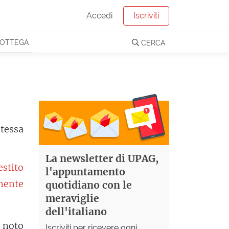
Accedi
Iscriviti
OTTEGA
CERCA
stessa
La newsletter di UPAG,
estito
l'appuntamento
mente
quotidiano con le
meraviglie
dell'italiano
è noto
Iscriviti per ricevere ogni