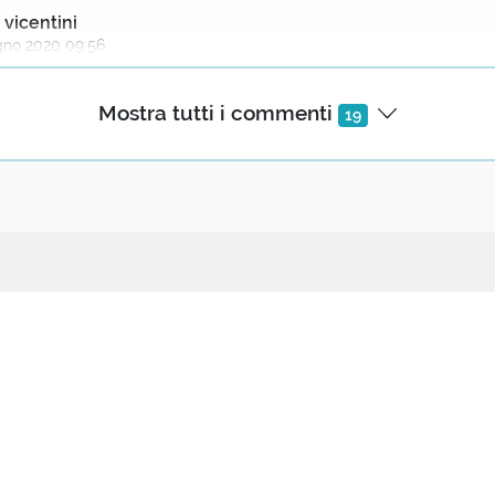
 vicentini
gno 2020 09:56
te il richiamo ai culti di Dioniso, cui la pianta era sacra, e agl
Mostra tutti i commenti
19
giosi dell'antica Grecia, nonché il riferimento alla "cima" e ai co
ieme.
io Moretti
gno 2020 10:07
 Montale qui, mi vedo costretto a farlo io stesso...!
ecipa
Seguici
sorriso, ed è per me un'acqua limpida
ttaci / Proponi
Iscriviti
ntura tra le petraie d'un greto,
abora
Facebook
 in cui guardi un'ellera i suoi corimbi;
braccio d'un bianco cielo quieto.
Instagram
ioni