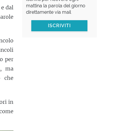
mattina la parola del giorno
 e dal
direttamente via mail
arole
ISCRIVITI
ncolo
uncoli
no per
e, ma
— che
ori in
ì come