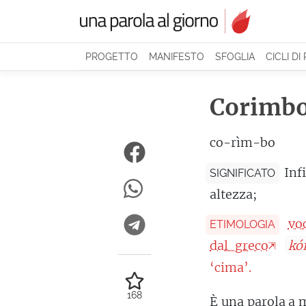
PROGETTO
MANIFESTO
SFOGLIA
CICLI DI
Corimb
co-rìm-bo
Inf
SIGNIFICATO
altezza;
vo
ETIMOLOGIA
dal greco
kó
‘cima’.
168
È una parola a 