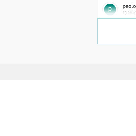
paolo
13 Giu
Molto interessan
significati reli
immagine d'ins
Giorg
13 Giu
Se nessuno cita
UPAG
Part
Ripenso il tuo 
Il progetto
Conta
scorta per avve
Manifesto
Coll
esiguo specchio
e su tutto l'ab
Chi siamo
Quiz
16 reaz