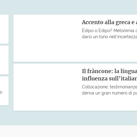
Accento alla greca e 
Èdipo o Edìpo? Metonìmia o
darsi un tono nell’incertezz
Il fràncone: la lingu
influenza sull’italia
Collocazione, testimonianze
co
deriva un gran numero di pa