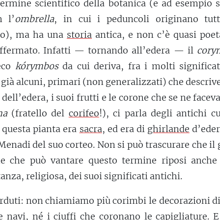
 termine scientifico della botanica (e ad esempio 
n l’
ombrella
, in cui i peduncoli originano tutt
o), ma ha una
storia
antica, e non c’è quasi poet
offermato. Infatti — tornando all’edera — il
cory
reco
kórymbos
da cui deriva, fra i molti significa
 già alcuni, primari (non generalizzati) che descri
dell’edera, i suoi frutti e le corone che se ne faceva
ma
(fratello del
corifeo
!), ci parla degli antichi cu
i questa pianta era
sacra
, ed era di
ghirlande
d’eder
Menadi del suo corteo. Non si può trascurare che il
ne che può vantare questo termine riposi anche 
nza, religiosa, dei suoi significati antichi.
perduti: non chiamiamo più corimbi le decorazioni d
e navi, né i ciuffi che coronano le capigliature. 