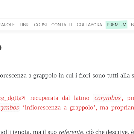
 PAROLE
LIBRI
CORSI
CONTATTI
COLLABORA
PREMIUM
B
o
iorescenza a grappolo in cui i fiori sono tutti alla 
ce dotta
recuperata dal latino
corymbus
, pr
rymbos
‘infiorescenza a grappolo’, ma propria
molti ignota, ma il suo
referente
, ciò che descrive, 