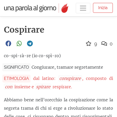
Inizia
Cospirare
9
0
co-spi-rà-re (io co-spì-ro)
Congiurare, tramare segretamente
SIGNIFICATO
dal latino:
conspirare
, composto di
ETIMOLOGIA
con
insieme e
spirare
respirare.
Abbiamo bene nell’orecchio la cospirazione come la
segreta trama di chi si erge a rivoluzionare lo stato
delle cose, ci risuonano dentro moti risorgimentali,