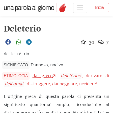
Inizia
Deleterio
30
7
de-le-tè-rio
Dannoso, nocivo
SIGNIFICATO
dal greco
deletérios
, derivato di
ETIMOLOGIA
delèomai
‘distruggere, danneggiare, uccidere’.
L’origine greca di questa parola ci presenta un
significato quantomai ampio, riconducibile al
distruggere e a ciò che distrugge. Ma già fonti latine