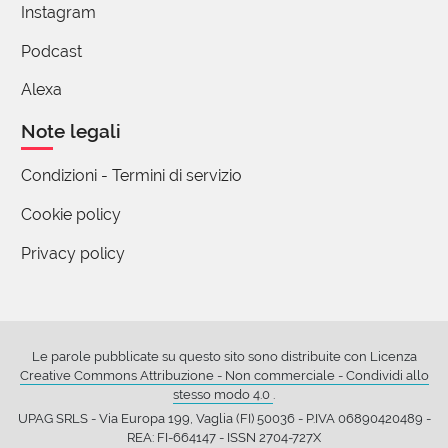
Instagram
Ringrazio chi mi ha segnalato questo sito e la
Podcast
redazione per questa geniale attività di ricercare le
radici delle parole, e comprenderne meglio il
Alexa
significato. Per me questa è un'occasione
fondamentale per fermare lo strisciante veleno
Note legali
della negligenza nel non ricercare la verità delle
Condizioni - Termini di servizio
parole e del linguaggio che a volte pervade anche
la mia vita: ciò è appunto deleterio. Grazie mille.
Cookie policy
Privacy policy
Alberto Berti
28 Maggio 2016 16:07
L'erimo è anche dal latino " déleo " paradigma :
Le parole pubblicate su questo sito sono distribuite con Licenza
déleo, deles, delevi, deletum,delēre, seconda
Creative Commons Attribuzione - Non commerciale - Condividi allo
stesso modo 4.0
.
coniugazione.
UPAG SRLS - Via Europa 199, Vaglia (FI) 50036 - P.IVA 06890420489 -
REA: FI-664147 - ISSN 2704-727X