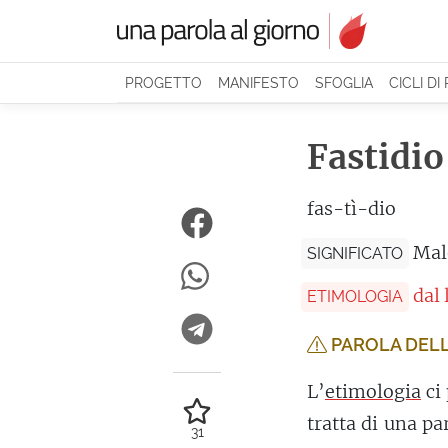
PROGETTO
MANIFESTO
SFOGLIA
CICLI DI
Fastidio
fas-tì-dio
Mal
SIGNIFICATO
dal
ETIMOLOGIA
PAROLA DELL
L’
etimologia
ci
tratta di una p
31