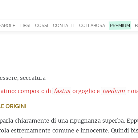
 PAROLE
LIBRI
CORSI
CONTATTI
COLLABORA
PREMIUM
B
essere, seccatura
 latino: composto di
fastus
orgoglio e
taedium
noia
E ORIGINI
 parla chiaramente di una ripugnanza superba. Epp
arola estremamente comune e innocente. Quindi bi