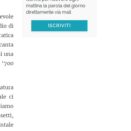
mattina la parola del giorno
direttamente via mail
evole
dio di
ISCRIVITI
ratica
 canta
di una
l ‘700
catura
le ci
siamo
setti,
ntale