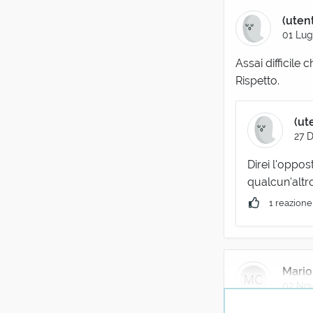
(uten
01 Lug
Assai difficile c
Rispetto.
(ut
27 
Direi l'oppos
qualcun'altro
1 reazione
Mario
02 Nov