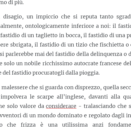
mo di più.
n disagio, un impiccio che si reputa tanto sgrad
almente, ontologicamente inferiore a noi: il fasti
fastidio di un taglietto in bocca, il fastidio di una p
ere sbrigata, il fastidio di un tizio che fischietta o
si parlerebbe mai del fastidio della delinquenza o 
 e solo un nobile ricchissimo autocrate francese de
 del fastidio procuratogli dalla pioggia.
el malessere che si guarda con disprezzo, quella sec
mpolvera le scarpe all’inglese, davanti alla qua
e solo valore da
considerare
- tralasciando che 
 avventori di un mondo dominato e regolato dagli in
tto che frizza è una utilissima anzi fondame