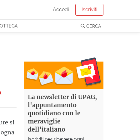
Accedi
Iscriviti
OTTEGA
CERCA
.
La newsletter di UPAG,
l'appuntamento
quotidiano con le
meraviglie
ure si
dell'italiano
sogna
Iscriviti per ricevere ogni