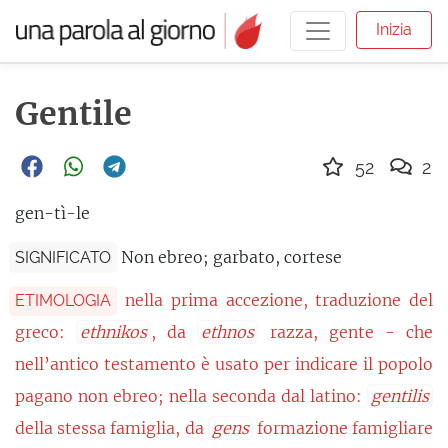
Inizia
Gentile
52
2
gen-tì-le
Non ebreo; garbato, cortese
SIGNIFICATO
nella prima accezione, traduzione del
ETIMOLOGIA
greco:
ethnikos
, da
ethnos
razza, gente - che
nell’antico testamento è usato per indicare il popolo
pagano non ebreo; nella seconda dal latino:
gentilis
della stessa famiglia, da
gens
formazione famigliare