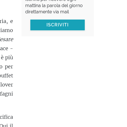
mattina la parola del giorno
direttamente via mail
ia, e
ISCRIVITI
nsiamo
esare
ace -
 è più
o per
buffet
 lover
ifagni
cifica
Qui il