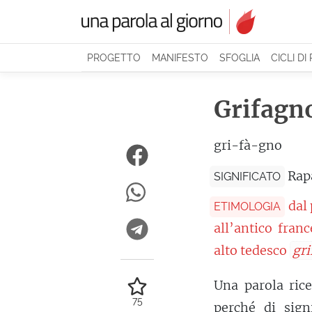
PROGETTO
MANIFESTO
SFOGLIA
CICLI DI
Grifagn
gri-fà-gno
Rapa
SIGNIFICATO
dal
ETIMOLOGIA
all’antico fran
alto tedesco
gri
Una parola rice
75
perché di sign