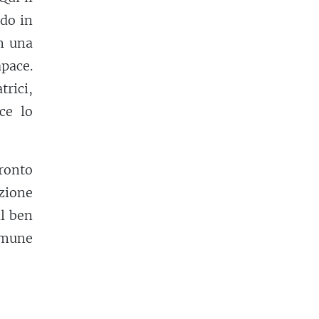
do in
in una
pace.
rici,
ce lo
fronto
zione
il ben
omune