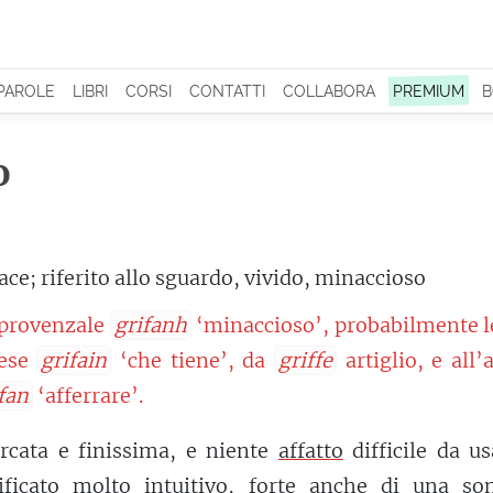
 PAROLE
LIBRI
CORSI
CONTATTI
COLLABORA
PREMIUM
B
o
ce; riferito allo sguardo, vivido, minaccioso
 provenzale
grifanh
‘minaccioso’, probabilmente l
cese
grifain
‘che tiene’, da
griffe
artiglio, e all’
fan
‘afferrare’.
rcata e finissima, e niente
affatto
difficile da u
ificato molto intuitivo, forte anche di una son