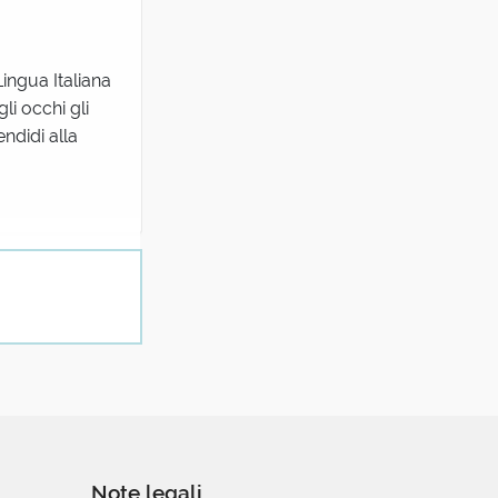
ingua Italiana
i occhi gli
endidi alla
 il mio
Note legali