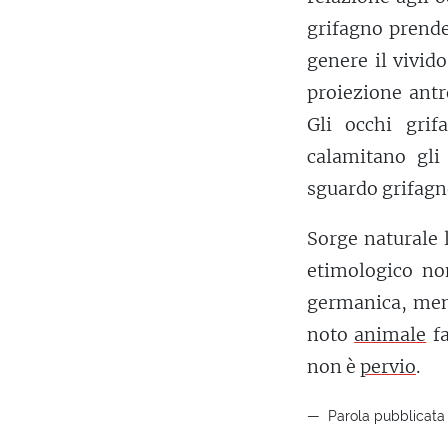
grifagno prend
genere il vivido
proiezione antr
Gli occhi grif
calamitano gli
sguardo grifagno
Sorge naturale 
etimologico no
germanica, ment
noto
animale
fa
non è
pervio
.
Parola pubblicata 