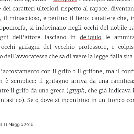
e dei
caratteri
ulteriori
rispetto
al rapace, diventan
, il minaccioso, e perfino il fiero: carattere che, 
opomorfa, si indovinano negli occhi del nobile ra
agni dell’attore lasciano in
deliquio
le ammirat
 occhi grifagni del vecchio professore, e colpis
 dell’avvocatessa che sa di avere la legge dalla sua.
l’accostamento con il grifo o il grifone, ma il con
n è semplice: il grifagno arriva da una ramifica
re il grifo da una greca (
gryph
, che già indicava 
ntastico). Se o dove si incontrino in un tronco c
il 11 Maggio 2016