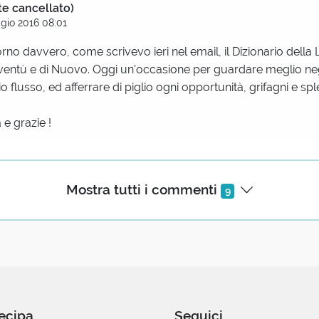
te cancellato)
gio 2016 08:01
no davvero, come scrivevo ieri nel email, il Dizionario della L
oventù e di Nuovo. Oggi un'occasione per guardare meglio negl
o flusso, ed afferrare di piglio ogni opportunità, grifagni e spl
e grazie !
te cancellato)
Mostra tutti i commenti
9
gio 2016 09:55
la, non la conoscevo ma grazie a questo sito potrò arricchire
ente cancellato)
Maggio 2016 09:59
ecipa
Seguici