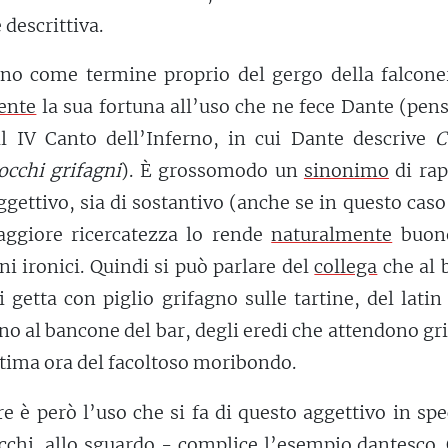
descrittiva.
ano come termine proprio del gergo della falconer
ente
la sua fortuna all’uso che ne fece Dante (pe
al IV Canto dell’Inferno, in cui Dante descrive
C
occhi grifagni
). È grossomodo un
sinonimo
di rap
aggettivo, sia di sostantivo (anche se in questo caso
aggiore ricercatezza lo rende
naturalmente
buon
oni ironici. Quindi si può parlare del
collega
che al 
 getta con piglio grifagno sulle tartine, del latin
no al bancone del bar, degli eredi che attendono gr
ltima ora del facoltoso moribondo.
e è però l’uso che si fa di questo aggettivo in spe
occhi, allo sguardo -
complice
l’esempio dantesco. 