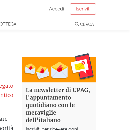
Accedi
Iscriviti
OTTEGA
CERCA
egato
La newsletter di UPAG,
antico
l'appuntamento
quotidiano con le
meraviglie
sare -
dell'italiano
orità
Iscriviti per ricevere ogni