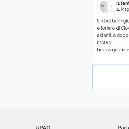
(uten
11 Mag
Un bel buongior
è foriero di Gi
astanti, a doppi
mèta ;)
buona giornata 
(uten
11 Mag
Bellissima paro
vocabolario.
(ut
11 
UPAG
Part