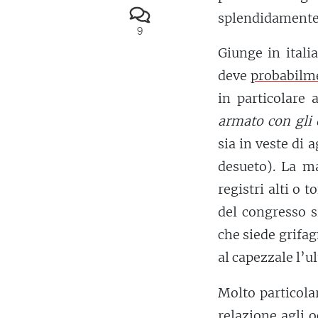
splendidamente 
9
Giunge in itali
deve
probabilm
in particolare 
armato con gli 
sia in veste di 
desueto). La m
registri alti o t
del congresso si
che siede grifag
al capezzale l’u
Molto particolar
relazione agli 