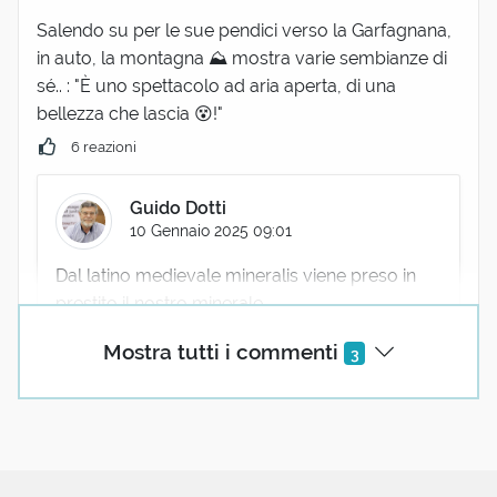
Salendo su per le sue pendici verso la Garfagnana,
in auto, la montagna ⛰ mostra varie sembianze di
sé.. : "È uno spettacolo ad aria aperta, di una
bellezza che lascia 😵!"
6 reazioni
Guido Dotti
10 Gennaio 2025 09:01
Dal latino medievale mineralis viene preso in
prestito il nostro minerale...
Ma quando glieli restituiamo tutti questi
Mostra tutti i commenti
3
prestiti?😉
5 reazioni