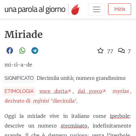
Inizia
Miriade
77
7
mi-rì-a-de
Diecimila unità; numero grandissimo
SIGNIFICATO
voce dotta
,
dal greco
myrìas
,
ETIMOLOGIA
derivato di
mýrioi
‘diecimila’.
Oggi la miriade vive in italiano come
iperbole
:
descrive un numero
sterminato
, indefinitamente
grande. Il che è davvero curioso: resta l’iperbole,